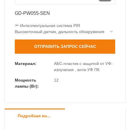
GD-PW055-SEN
🔦 Интеллектуальная система PIR
Высокоточный датчик, дальность обнаружения
8 м.
Покрытие: 120° по горизонтали + 60° по
ОТПРАВИТЬ ЗАПРОС СЕЙЧАС
вертикали
Автоматическое отключение с регулировкой
15с/30с/60с
Материал:
АБС-пластик с защитой от УФ-
💡 Высокая светоотдача
излучения , анти-УФ ПК
12 Вт SMD2835, световой поток ≈1000 лм
Мощность
12
Эффективность 83 лм/Вт, эквивалент лампы
лампы (Вт):
накаливания 80 Вт.
<0,5 Вт энергопотребление в режиме ожидания
🛡️ Защита военного класса
Степень защиты IP65 (полностью герметичная,
влагозащищенная).
Подробная информация о товаре
Ударопрочность ИК06 (1 Дж)
Диапазон температур: от -30℃ до 60℃