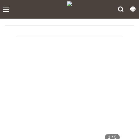
1
/
5