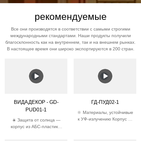
рекомендуемые
Все они производятся в соответствии с самыми строгими
международными стандартами. Наши продукты получили
благосклонность как на внутреннем, так и на внешнем рынках.
В настоящее время они широко экспортируются в 200 стран.
ВИДАДЕКОР - GD-
ГД-ПУД02-1
PUD01-1
🔆 Материалы, устойчивые
к УФ-излучению Корпус из
☀️ Защита от солнца —
АБС-пластика и абажур из
корпус из АБС-пластика,
поликарбоната прошли
устойчивого к УФ-
5000-часовой УФ-тест,
излучению, и абажур из