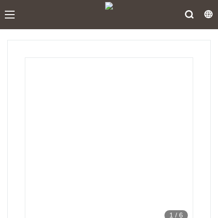
1
/
6