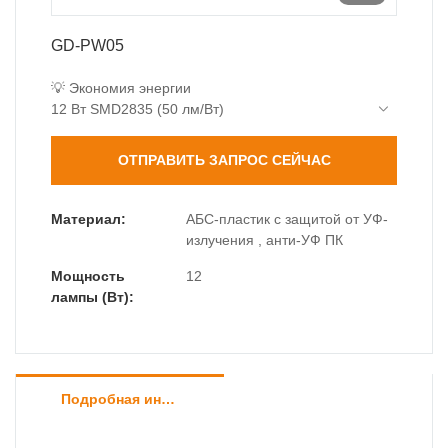
GD-PW05
💡 Экономия энергии
12 Вт SMD2835 (50 лм/Вт)
Эквивалент лампы накаливания 80 Вт
Широкий луч 120°
ОТПРАВИТЬ ЗАПРОС СЕЙЧАС
🌧️ Полная защита
IP65 пыле- и влагозащита
Скрытый дренаж
Материал:
АБС-пластик с защитой от УФ-
📏 Элегантный дизайн
излучения , анти-УФ ПК
Тонкий профиль 230 мм
Мощность
12
77 мм ультратонкий
лампы (Вт):
Подробная информация о продукте