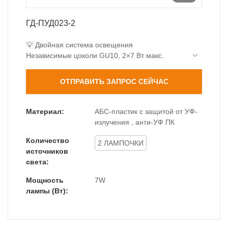
ГД-ПУД023-2
💡 Двойная система освещения
Независимые цоколи GU10, 2×7 Вт макс.
Индивидуальное управление для гибкого
освещения
ОТПРАВИТЬ ЗАПРОС СЕЙЧАС
Общая яркость до 1400 лм
🔍 Прецизионная оптика
Высокопрозрачная стеклянная линза (≥91%)
Материал:
АБС-пластик с защитой от УФ-
Точный угол луча 25°
излучения , анти-УФ ПК
Профессиональное распределение света
Количество
📦 Компактный двухголовочный
2 ЛАМПОЧКИ
источников
Длина 186 мм подходит для строительных
света:
модулей
Тонкий профиль 76 мм
Мощность
7W
лампы (Вт):