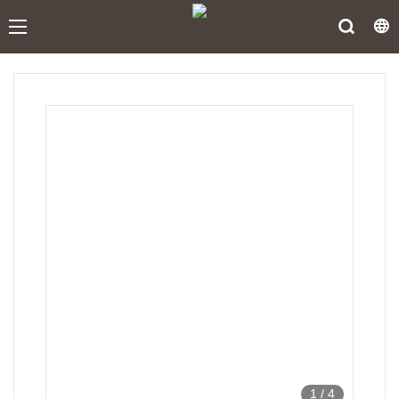
1
/
4