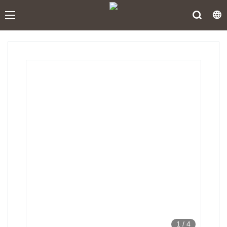
1
/
4