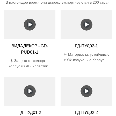
В настоящее время они широко экспортируются в 200 стран.
ВИДАДЕКОР - GD-
ГД-ПУД02-1
PUD01-1
🔆 Материалы, устойчивые
к УФ-излучению Корпус из
☀️ Защита от солнца —
АБС-пластика и абажур из
корпус из АБС-пластика,
поликарбоната прошли
устойчивого к УФ-
5000-часовой УФ-тест,
излучению, и абажур из
срок службы в 3 раза
поликарбоната
больше, чем у обычного
предотвращают
пластика 🛡️
пожелтение и
Сертифицированная
растрескивание под
защита
воздействием прямых
Водонепроницаемость
солнечных лучей 🛡️
ГД-ПУД01-2
ГД-ПУД02-2
IP44 (от брызг воды со
Разработано для