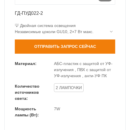
ГД-ПУД022-2
💡 Двойная система освещения
Независимые цоколи GU10, 2×7 Вт макс.
Индивидуальное управление для гибкого
освещения
ОТПРАВИТЬ ЗАПРОС СЕЙЧАС
Общая яркость до 1400 лм
🔍 Прецизионная оптика
Высокопрозрачная стеклянная линза (≥91%)
Материал:
АБС-пластик с защитой от УФ-
Точный угол луча 25°
излучения , ПВХ с защитой от
Профессиональное распределение света
УФ-излучения , анти-УФ ПК
📦 Компактный двухголовочный
Количество
Длина 186 мм подходит для строительных
2 ЛАМПОЧКИ
источников
модулей
света:
Тонкий профиль 76 мм
Мощность
7W
лампы (Вт):