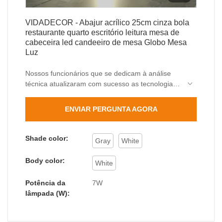
VIDADECOR - Abajur acrílico 25cm cinza bola
restaurante quarto escritório leitura mesa de
cabeceira led candeeiro de mesa Globo Mesa
Luz
Nossos funcionários que se dedicam à análise
técnica atualizaram com sucesso as tecnologias
principalmente para fabricar abajur de acrílico de
25 cm cinza bola de restaurante quarto estudo
ENVIAR PERGUNTA AGORA
leitura mesa de cabeceira de uma maneira mais
eficiente.
Shade color:
Gray
White
Body color:
White
Potência da
7W
lâmpada (W):