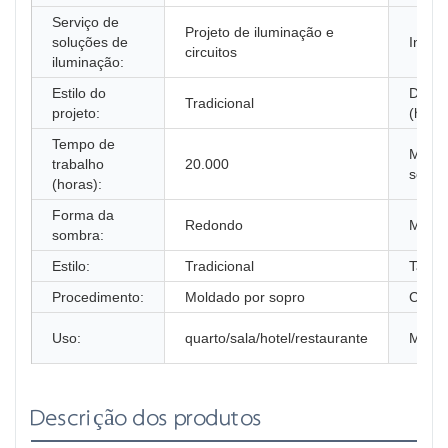
Serviço de
Projeto de iluminação e
soluções de
Inscri
circuitos
iluminação:
Estilo do
Duraç
Tradicional
projeto:
(horas
Tempo de
Materi
trabalho
20.000
sombr
(horas):
Forma da
Redondo
Materi
sombra:
Estilo:
Tradicional
Tama
Procedimento:
Moldado por sopro
Certif
Uso:
quarto/sala/hotel/restaurante
Model
Descrição dos produtos