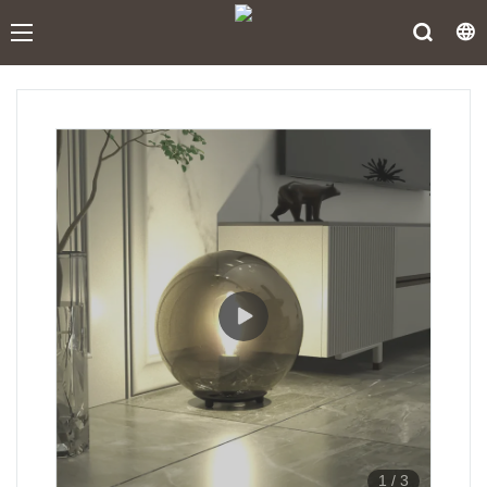
1
/
3