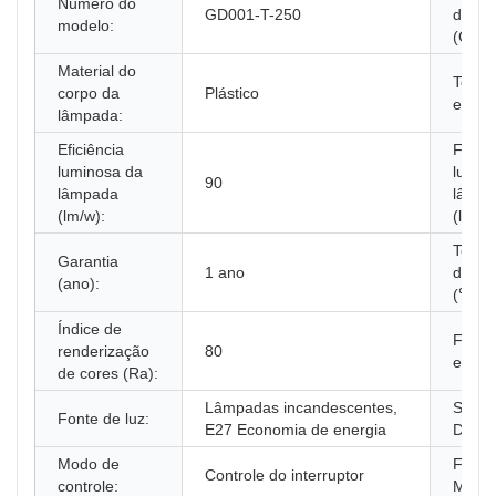
Número do
GD001-T-250
de co
modelo:
(CCT)
Material do
Tensã
corpo da
Plástico
entrad
lâmpada:
Eficiência
Fluxo
luminosa da
lumin
90
lâmpada
lâmp
(lm/w):
(lm):
Tempe
Garantia
1 ano
de tr
(ano):
(℃):
Índice de
Fonte
renderização
80
energi
de cores (Ra):
Lâmpadas incandescentes,
Supor
Fonte de luz:
E27 Economia de energia
Dimme
Modo de
FAÇA
Controle do interruptor
controle:
MESM