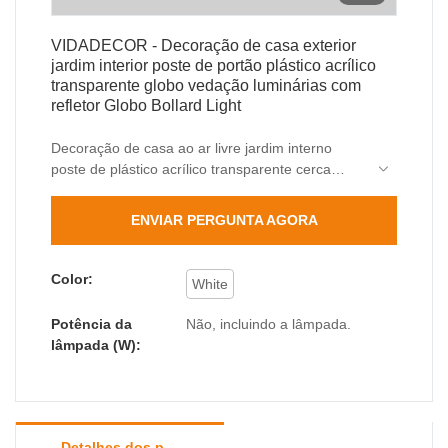
VIDADECOR - Decoração de casa exterior
jardim interior poste de portão plástico acrílico
transparente globo vedação luminárias com
refletor Globo Bollard Light
Decoração de casa ao ar livre jardim interno
poste de plástico acrílico transparente cerca
globo luminárias com refletor exigem nova
tecnologia extravagante. Nossos técnicos
ENVIAR PERGUNTA AGORA
otimizaram tecnologias com sucesso e as
aplicaram ao processo de fabricação,
economizando custos e tempo também. Provou
Color:
White
seu valor no(s) campo(s) de Pillar Lights.
Potência da
Não, incluindo a lâmpada.
lâmpada (W):
Detalhes dos produtos