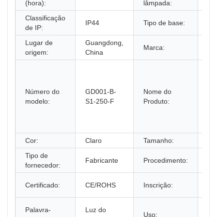
(hora):
lâmpada:
Classificação
IP44
Tipo de base:
E2
de IP:
Lugar de
Guangdong,
Marca:
Do
origem:
China
Lu
ce
acr
Número do
GD001-B-
Nome do
pa
modelo:
S1-250-F
Produto:
so
flo
or
Cor:
Claro
Tamanho:
25
Tipo de
Mo
Fabricante
Procedimento:
fornecedor:
po
il
Certificado:
CE/ROHS
Inscrição:
do
Lu
Palavra-
Luz do
Uso:
po