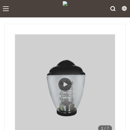
1
/
7