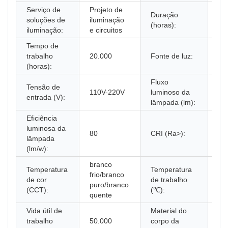
Serviço de
Projeto de
Duração
soluções de
iluminação
30
(horas):
iluminação:
e circuitos
Tempo de
Lâ
trabalho
20.000
Fonte de luz:
ult
(horas):
Fluxo
Tensão de
110V-220V
luminoso da
10
entrada (V):
lâmpada (lm):
Eficiência
luminosa da
80
CRI (Ra>):
80
lâmpada
(lm/w):
branco
Temperatura
Temperatura
frio/branco
de cor
de trabalho
20
puro/branco
(CCT):
(℃):
quente
Vida útil de
Material do
trabalho
50.000
corpo da
Plá