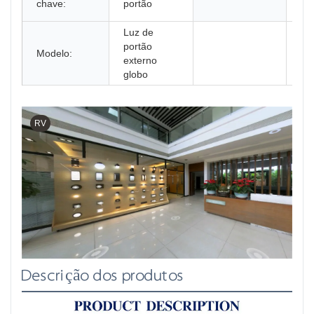
chave:
portão
ar 
Luz de
portão
Modelo:
externo
globo
RV
Descrição dos produtos