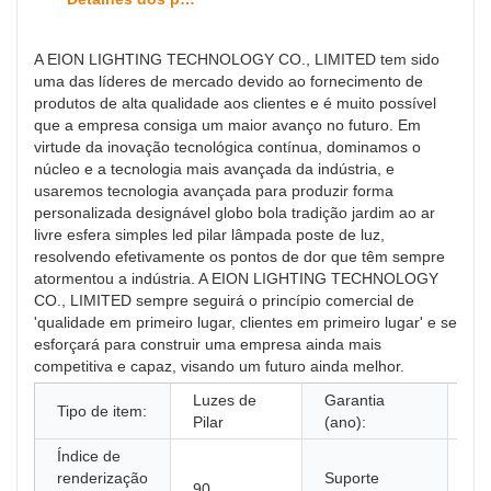
A EION LIGHTING TECHNOLOGY CO., LIMITED tem sido
uma das líderes de mercado devido ao fornecimento de
produtos de alta qualidade aos clientes e é muito possível
que a empresa consiga um maior avanço no futuro. Em
virtude da inovação tecnológica contínua, dominamos o
núcleo e a tecnologia mais avançada da indústria, e
usaremos tecnologia avançada para produzir forma
personalizada designável globo bola tradição jardim ao ar
livre esfera simples led pilar lâmpada poste de luz,
resolvendo efetivamente os pontos de dor que têm sempre
atormentou a indústria. A EION LIGHTING TECHNOLOGY
CO., LIMITED sempre seguirá o princípio comercial de
'qualidade em primeiro lugar, clientes em primeiro lugar' e se
esforçará para construir uma empresa ainda mais
competitiva e capaz, visando um futuro ainda melhor.
Luzes de
Garantia
Tipo de item:
1 
Pilar
(ano):
Índice de
renderização
Suporte
90
N