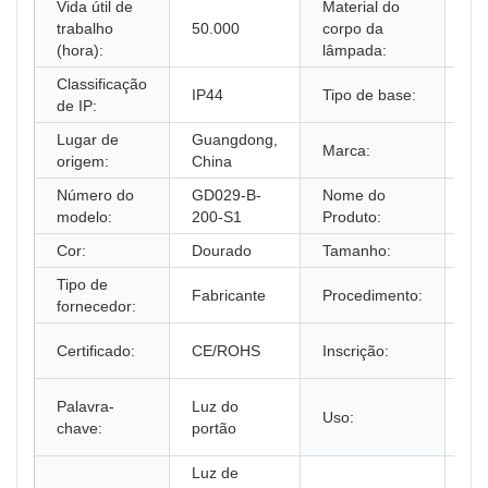
Vida útil de
Material do
trabalho
50.000
corpo da
Plá
(hora):
lâmpada:
Classificação
IP44
Tipo de base:
E2
de IP:
Lugar de
Guangdong,
Marca:
Do
origem:
China
Número do
GD029-B-
Nome do
Pil
modelo:
200-S1
Produto:
Lu
Cor:
Dourado
Tamanho:
20
Tipo de
Mo
Fabricante
Procedimento:
fornecedor:
po
il
Certificado:
CE/ROHS
Inscrição:
do
Lu
Palavra-
Luz do
Uso:
po
chave:
portão
ar 
Luz de