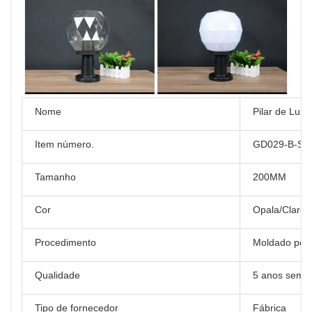
Nome
Pilar de Luz
Item número.
GD029-B-S1
Tamanho
200MM
Cor
Opala/Claro
Procedimento
Moldado por 
Qualidade
5 anos sem 
Tipo de fornecedor
Fábrica