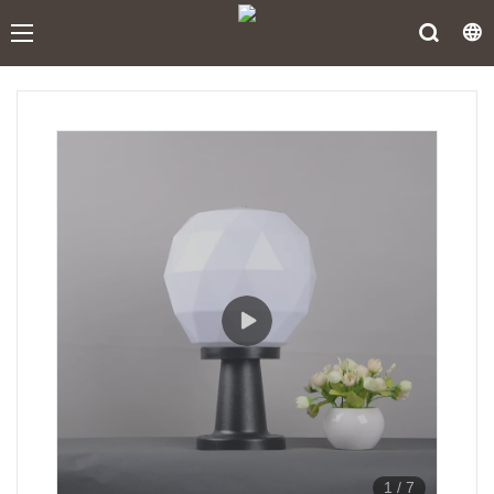
1
/
7