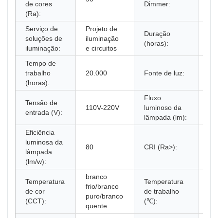
de cores
Dimmer:
(Ra):
Serviço de
Projeto de
Duração
soluções de
iluminação
30
(horas):
iluminação:
e circuitos
Tempo de
Lâ
trabalho
20.000
Fonte de luz:
ult
(horas):
Fluxo
Tensão de
110V-220V
luminoso da
10
entrada (V):
lâmpada (lm):
Eficiência
luminosa da
80
CRI (Ra>):
80
lâmpada
(lm/w):
branco
Temperatura
Temperatura
frio/branco
de cor
de trabalho
20
puro/branco
(CCT):
(℃):
quente