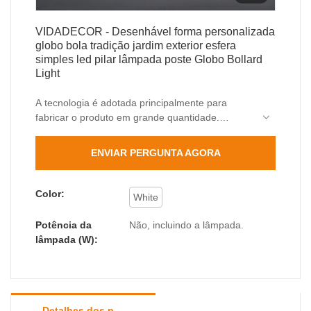
VIDADECOR - Desenhável forma personalizada
globo bola tradição jardim exterior esfera
simples led pilar lâmpada poste Globo Bollard
Light
A tecnologia é adotada principalmente para
fabricar o produto em grande quantidade.
Atualmente, à medida que suas propriedades são
descobertas gradualmente, ele desfruta de uma
ENVIAR PERGUNTA AGORA
ampla aplicação e pode ser encontrado no(s)
campo(s) de Pilar Lights e assim por diante.
Color:
White
Potência da
Não, incluindo a lâmpada.
lâmpada (W):
Detalhes dos produtos