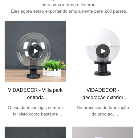
mercados interno e externo.
Eles agora estão exportando amplamente para 200 países.
VIDADECOR - Villa park
VIDADECOR -
entrada
decoração exterior
impermeabilizada jardim
acessórios decorativos
O uso da tecnologia sempre
No processo de fabricação
exterior pmma ball
cúpula e27 jardim
foi visto como bastante
do produto,
moderna cerca pilar luz
paisagem poste luz de
necessário para o processo
necessariamente são
poste de portão lâmpada
de fabricação do Villa park
utilizadas tecnologias de
portão Globo Bollard
impermeabilização
ponta. O escopo de
globo Bollard Light
Light