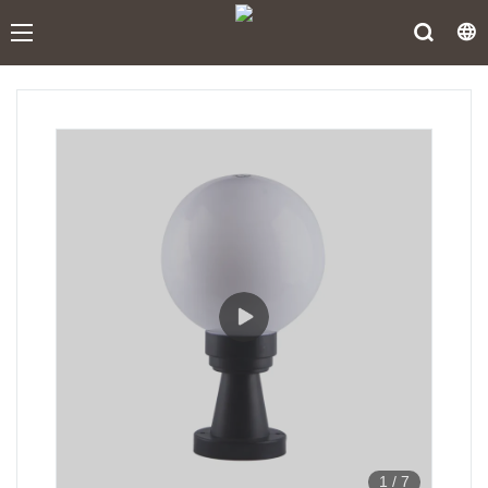
1
/
7