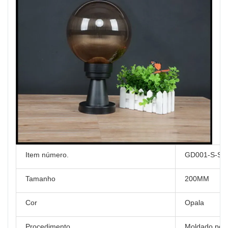
Item número.
GD001-S-S1
Tamanho
200MM
Cor
Opala
Procedimento
Moldado por 