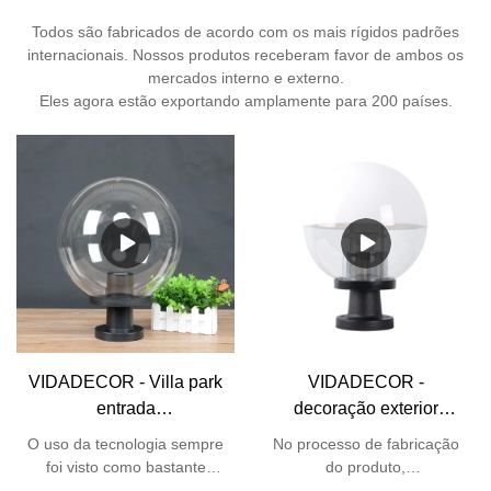
Todos são fabricados de acordo com os mais rígidos padrões
internacionais. Nossos produtos receberam favor de ambos os
mercados interno e externo.
Eles agora estão exportando amplamente para 200 países.
VIDADECOR - Villa park
VIDADECOR -
entrada
decoração exterior
impermeabilizada jardim
acessórios decorativos
O uso da tecnologia sempre
No processo de fabricação
exterior pmma ball
cúpula e27 jardim
foi visto como bastante
do produto,
moderna cerca pilar luz
paisagem poste luz de
necessário para o processo
necessariamente são