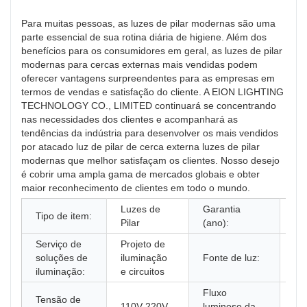
Para muitas pessoas, as luzes de pilar modernas são uma
parte essencial de sua rotina diária de higiene. Além dos
benefícios para os consumidores em geral, as luzes de pilar
modernas para cercas externas mais vendidas podem
oferecer vantagens surpreendentes para as empresas em
termos de vendas e satisfação do cliente. A EION LIGHTING
TECHNOLOGY CO., LIMITED continuará se concentrando
nas necessidades dos clientes e acompanhará as
tendências da indústria para desenvolver os mais vendidos
por atacado luz de pilar de cerca externa luzes de pilar
modernas que melhor satisfaçam os clientes. Nosso desejo
é cobrir uma ampla gama de mercados globais e obter
maior reconhecimento de clientes em todo o mundo.
Luzes de
Garantia
Tipo de item:
1 
Pilar
(ano):
Serviço de
Projeto de
Lâ
soluções de
iluminação
Fonte de luz:
ult
iluminação:
e circuitos
Fluxo
Tensão de
110V-220V
luminoso da
10