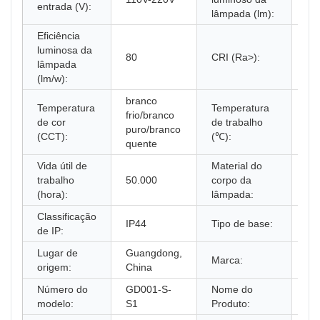
entrada (V):
lâmpada (lm):
Eficiência
luminosa da
80
CRI (Ra>):
80
lâmpada
(lm/w):
branco
Temperatura
Temperatura
frio/branco
de cor
de trabalho
20
puro/branco
(CCT):
(℃):
quente
Vida útil de
Material do
trabalho
50.000
corpo da
Plá
(hora):
lâmpada:
Classificação
IP44
Tipo de base:
E2
de IP:
Lugar de
Guangdong,
Marca:
Do
origem:
China
Número do
GD001-S-
Nome do
Gl
modelo:
S1
Produto: