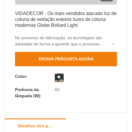
VIDADECOR - Os mais vendidos atacado luz de
coluna de vedação exterior luzes de coluna
modernas Globe Bollard Light
No processo de fabricação, as tecnologias são
adotadas de forma a garantir que o processo
ocorra de forma suave e eficiente. Sua faixa de
aplicação é muito extensa. No(s) campo(s) de
ENVIAR PERGUNTA AGORA
aplicação da Pillar Lights, as luzes de pilar
modernas de pilares de vedação ao ar livre por
atacado dos Best sellers são amplamente
Color:
utilizadas.
Potência da
60
lâmpada (W):
Detalhes dos produtos