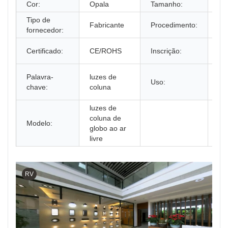
Cor:
Opala
Tamanho:
25
Tipo de
Mo
Fabricante
Procedimento:
fornecedor:
po
il
Certificado:
CE/ROHS
Inscrição:
do
lu
Palavra-
luzes de
Uso:
pil
chave:
coluna
gl
luzes de
coluna de
Modelo:
globo ao ar
livre
RV