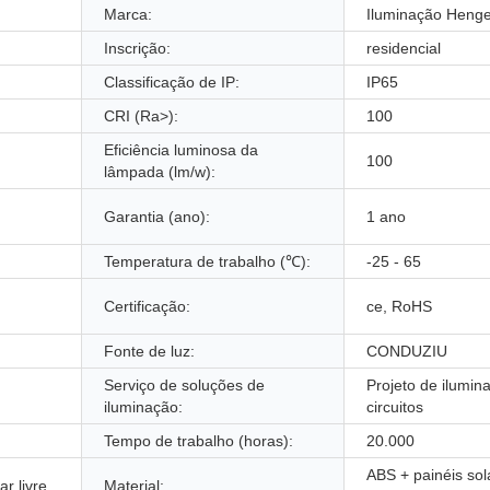
Marca:
Iluminação Heng
Inscrição:
residencial
Classificação de IP:
IP65
CRI (Ra>):
100
Eficiência luminosa da
100
lâmpada (lm/w):
Garantia (ano):
1 ano
Temperatura de trabalho (℃):
-25 - 65
Certificação:
ce, RoHS
Fonte de luz:
CONDUZIU
Serviço de soluções de
Projeto de ilumin
iluminação:
circuitos
Tempo de trabalho (horas):
20.000
ABS + painéis sol
ar livre
Material: