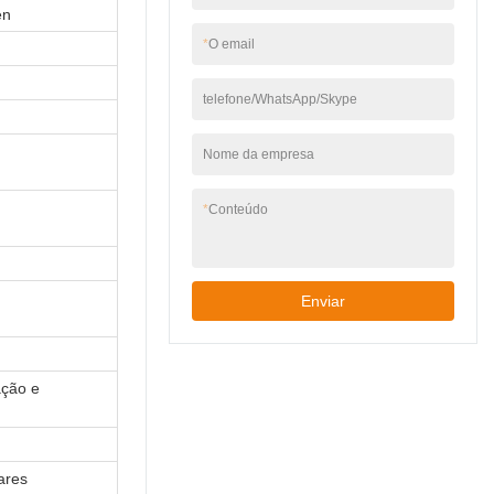
en
*
O email
telefone/WhatsApp/Skype
Nome da empresa
*
Conteúdo
Enviar
ação e
ares