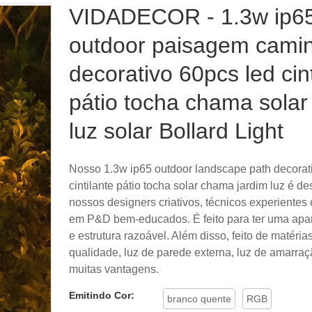
VIDADECOR - 1.3w ip6
outdoor paisagem cami
decorativo 60pcs led cint
pátio tocha chama solar
luz solar Bollard Light
Nosso 1.3w ip65 outdoor landscape path decorat
cintilante pátio tocha solar chama jardim luz é d
nossos designers criativos, técnicos experientes 
em P&D bem-educados. É feito para ter uma apar
e estrutura razoável. Além disso, feito de matéria
qualidade, luz de parede externa, luz de amarra
muitas vantagens.
Emitindo Cor:
branco quente
RGB