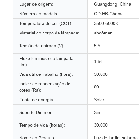
Lugar de origem:
Guangdong, China
Número do modelo:
GD-HB-Chama
Temperatura de cor (CCT):
3500-6000K
Material do corpo da lâmpada:
abdômen
Tensão de entrada (V):
5,5
Fluxo luminoso da lâmpada
1,56
(lm):
Vida útil de trabalho (hora):
30.000
Índice de renderização de
80
cores (Ra):
Fonte de energia:
Solar
Suporte Dimmer:
Sim
Tempo de vida (horas):
30.000
Nome do Produto:
Luz de jardim solar ao 