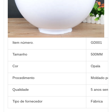
Item número.
GD001
Tamanho
500MM
Cor
Opala
Procedimento
Moldado por 
Qualidade
5 anos sem 
Tipo de fornecedor
Fábrica