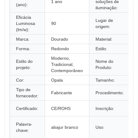
1 ano
soluções de
(ano):
iluminação:
Eficácia
Lugar de
Luminosa
90
origem:
(lm/w):
Marca:
Dourado
Material:
Forma:
Redondo
Estilo:
Moderno,
Estilo do
Nome do
Tradicional,
projeto:
Produto:
Contemporâneo
Cor:
Opala
Tamanho:
Tipo de
Fabricante
Procedimento:
fornecedor:
Certificado:
CE/ROHS
Inscrição:
Palavra-
abajur branco
Uso:
chave: