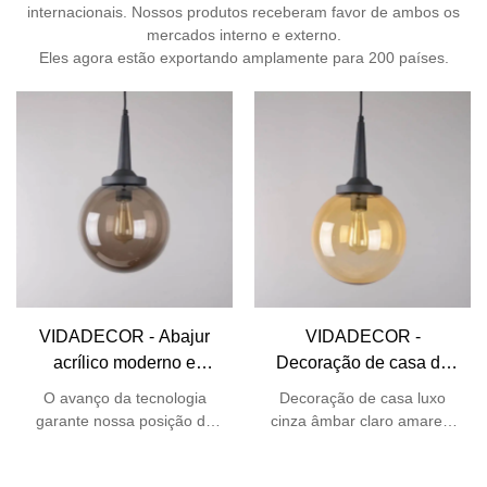
internacionais. Nossos produtos receberam favor de ambos os
mercados interno e externo.
Eles agora estão exportando amplamente para 200 países.
VIDADECOR - Abajur
VIDADECOR -
acrílico moderno e
Decoração de casa de
colorido Bola de Natal
luxo cinza âmbar claro
O avanço da tecnologia
Decoração de casa luxo
decorativa Pendente
cor amarelo chique
garante nossa posição de
cinza âmbar claro amarelo
suspenso Luminária
moderno pingente de
liderança no setor. Temos
claro fantasia moderna bola
estado inabalavelmente
Globo
de acrílico luz pendente
bola de acrílico