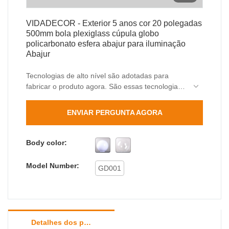
VIDADECOR - Exterior 5 anos cor 20 polegadas
500mm bola plexiglass cúpula globo
policarbonato esfera abajur para iluminação
Abajur
Tecnologias de alto nível são adotadas para
fabricar o produto agora. São essas tecnologias
que contribuem para a fabricação de produtos
multifuncionais e de alta qualidade.No(s)
ENVIAR PERGUNTA AGORA
campo(s) de aplicação de Tampas e Abajur de
Lâmpada, Exterior 5 anos cor 20 polegadas
500mm bola de plexiglass globo globo de
Body color:
policarbonato esfera cobertura de sombra de
lâmpada para iluminação é comumente visto e
Model Number:
GD001
amplamente utilizado.
Detalhes dos produtos