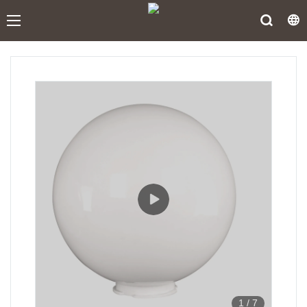
1
/
7