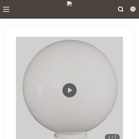
1
/
7