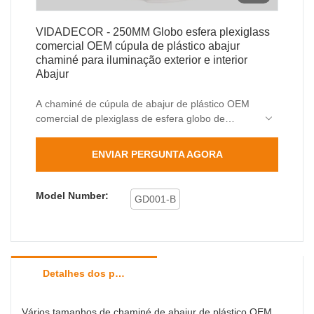
VIDADECOR - 250MM Globo esfera plexiglass
comercial OEM cúpula de plástico abajur
chaminé para iluminação exterior e interior
Abajur
A chaminé de cúpula de abajur de plástico OEM
comercial de plexiglass de esfera globo de
250MM para criação de iluminação externa e
interna depende de tecnologia madura de P&D e
ENVIAR PERGUNTA AGORA
posicionamento preciso do mercado, bem como
anos de pesquisa meticulosa.
Model Number:
GD001-B
Detalhes dos produtos
Vários tamanhos de chaminé de abajur de plástico OEM