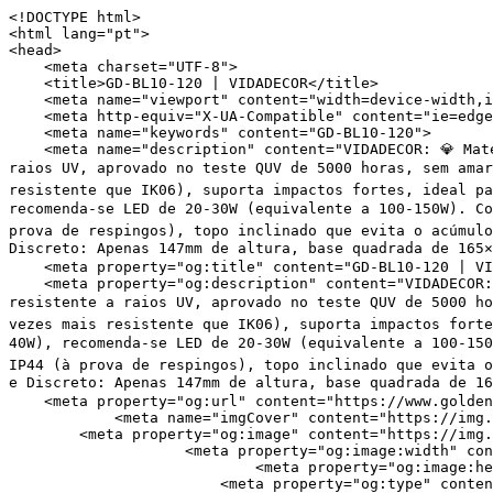
<!DOCTYPE html>
<html lang="pt">
<head>
    <meta charset="UTF-8">
    <title>GD-BL10-120 | VIDADECOR</title>
    <meta name="viewport" content="width=device-width,initial-scale=1.0,minimum-scale=1.0,maximum-scale=1.0,user-scalable=no">
    <meta http-equiv="X-UA-Compatible" content="ie=edge">
    <meta name="keywords" content="GD-BL10-120">
    <meta name="description" content="VIDADECOR: 💎 Material Premium em Policarbonato (PC) Resistente a Raios UV: Corpo e cúpula em policarbonato (PC) resistente a raios UV, aprovado no teste QUV de 5000 horas, sem amarelamento ou rachaduras. 🛡️ Resistência Superior a Impactos: Classificação IK08 (energia de 5J, 5 vezes mais resistente que IK06), suporta impactos fortes, ideal para caminhos ou bordas de entradas de garagem. 💡 Flexibilidade de Lâmpadas: Base E27 padrão (máx. 40W), recomenda-se LED de 20-30W (equivalente a 100-150W). Compatível com lâmpadas LED, CFL e incandescentes. 🌧️ Resistente à Água em Todas as Condições Climáticas: IP44 (à prova de respingos), topo inclinado que evita o acúmulo de água. Perfeito para jardins, caminhos e iluminação paisagística de baixa altura. 📏 Design Compacto e Discreto: Apenas 147mm de altura, base quadrada de 165×165mm, iluminação ambiente de 360°. Abrange de 10 a 12㎡ por unidade. Discreto, seguro e elegante.">
    <meta property="og:title" content="GD-BL10-120 | VIDADECOR" />
    <meta property="og:description" content="VIDADECOR: 💎 Material Premium em Policarbonato (PC) Resistente a Raios UV: Corpo e cúpula em policarbonato (PC) resistente a raios UV, aprovado no teste QUV de 5000 horas, sem amarelamento ou rachaduras. 🛡️ Resistência Superior a Impactos: Classificação IK08 (energia de 5J, 5 vezes mais resistente que IK06), suporta impactos fortes, ideal para caminhos ou bordas de entradas de garagem. 💡 Flexibilidade de Lâmpadas: Base E27 padrão (máx. 40W), recomenda-se LED de 20-30W (equivalente a 100-150W). Compatível com lâmpadas LED, CFL e incandescentes. 🌧️ Resistente à Água em Todas as Condições Climáticas: IP44 (à prova de respingos), topo inclinado que evita o acúmulo de água. Perfeito para jardins, caminhos e iluminação paisagística de baixa altura. 📏 Design Compacto e Discreto: Apenas 147mm de altura, base quadrada de 165×165mm, iluminação ambiente de 360°. Abrange de 10 a 12㎡ por unidade. Discreto, seguro e elegante." />
    <meta property="og:url" content="https://www.golden-lights.com/pt/gd-bl10-120.html" />
            <meta name="imgCover" content="https://img.yfisher.com/tos/video-website/1664/file_01779076242678.jpg" />
        <meta property="og:image" content="https://img.yfisher.com/tos/video-website/1664/file_01779076242678.jpg" />
                    <meta property="og:image:width" content="2519">
                            <meta property="og:image:height" content="2519">
                        <meta property="og:type" content="video">
        <meta property="og:video:url" content="https://www.golden-lights.com/pt/gd-bl10-120.html">
                        <meta property="og:video:secure_url" content="https://www.golden-lights.com/pt/gd-bl10-120.html">
        <meta property="og:video:type" content="text/html">
        <meta property="og:video:tag" content="">
    
        <meta name="google-site-verification" content="sB6SPfvT0LQOKGxlthhZ0PCn6s4hE2crcDjrMqlJNIs" />
<meta name="msvalidate.01" content="4ABDB34E4F1A19BA4F1BDF88A4477DBB" />
<meta name="yandex-verification" content="c5572e8fb33d178b" />
                <meta name="csrf-ip" content="109.61.80.69">
        <meta name="csrf-token" content="wISfIfkUEsMN8G43LdYewcAc9E0hJCLGtvSXTe8Y">
        <meta http-equiv="x-dns-prefetch-control" content="on">
        <link rel="canonical" href="https://www.golden-lights.com/pt/gd-bl10-120.html" />
        <link rel="preconnect" href="https://www.golden-lights.com/pt/gd-bl10-120.html">
    <link rel="preconnect" href="https://img001.video2b.com">
        <link rel="dns-prefetch" href="https://www.golden-lights.com/pt/gd-bl10-120.html">
    <link rel="dns-prefetch" href="https://img001.video2b.com">
    <link rel="dns-prefetch" href="https://www.googleadservices.com">
    <link rel="dns-prefetch" href="https://www.googletagmanager.com">
    <link rel="dns-prefetch" href="https://www.google-analytics.com">
    <link rel="dns-prefetch" href="https://g.alicdn.com">
    <!--<link/>-->
                        <link rel="alternate" hreflang="ar" href="https://www.golden-lights.com/ar/gd-bl10-120.html"/>
                    <link rel="alternate" hreflang="de" href="https://www.golden-lights.com/de/gd-bl10-120.html"/>
                    <link rel="alternate" hreflang="en" href="https://www.golden-lights.com/gd-bl10-120.html"/>
                    <link rel="alternate" hreflang="es" href="https://www.golden-lights.com/es/gd-bl10-120.html"/>
                    <link rel="alternate" hreflang="fr" href="https://www.golden-lights.com/fr/gd-bl10-120.html"/>
                    <link rel="alternate" hreflang="it" href="https://www.golden-lights.com/it/gd-bl10-120.html"/>
                    <link rel="alternate" hreflang="pt" href="https://www.golden-lights.com/pt/gd-bl10-120.html"/>
                    <link rel="alternate" hreflang="ru" href="https://www.golden-lights.com/ru/gd-bl10-120.html"/>
                <link rel="icon" href="https://img.yfisher.com/tos/video-website/1664/file1763967561065.png" type="image/x-icon" />
    <link rel="shortcut icon" href="https://img.yfisher.com/tos/video-website/1664/file1763967561065.png" type="image/x-icon" />
        <script>
        window.dataLayer = window.dataLayer || [];
        function gtag(){dataLayer.push(arguments);}
        gtag('consent', 'default', {
            'ad_storage': 'granted',
            'ad_user_data': 'granted',
            'ad_personalization': 'granted',
            'analytics_storage': 'granted'
        });
        console.log('granted_ad_storage_cookie init:','granted');
    </script>
    <script type="application/ld+json">[
    {
        "@context": "https:\/\/schema.org",
        "@type": "Organization",
        "url": "https:\/\/www.golden-lights.com",
        "logo": "https:\/\/img.yfisher.com\/tos\/video-website\/1664\/file1763967566600.png",
        "name": "EION LIGHTING TECHNOLOGY CO., LIMITED",
        "alternateName": "VIDADECOR",
        "email": "sales01@golden-lights.com",
        "sameAs": [
            "https:\/\/www.facebook.com\/Vdexterior\/",
            "https:\/\/www.youtube.com\/channel\/UC7Igjksfdiuxhju9oQCmkrw"
        ]
    },
    {
        "@context": "https:\/\/schema.org",
        "@type": "BreadcrumbList",
        "itemListElement": [
            {
                "@type": "ListItem",
                "position": 1,
                "name": "Casa",
                "item": "https:\/\/www.golden-lights.com\/pt"
            },
            {
                "@type": "ListItem",
                "position": 2,
                "name": "Produtos",
                "item": "https:\/\/www.golden-lights.com\/pt\/products"
            },
            {
                "@type": "ListItem",
                "position": 3,
                "name": "Lumin\u00e1ria externa de pl\u00e1stico",
                "item": "https:\/\/www.golden-lights.com\/pt\/products-51850"
            },
            {
                "@type": "ListItem",
                "position": 4,
                "name": "poste de luz de pl\u00e1stico",
                "item": "https:\/\/www.golden-lights.com\/pt\/products-51852"
            }
        ]
    }
]</script>
    <!-- css -->
    <link rel="stylesheet" href="/css/common_3.css?v=1717671614">
    <style>
        .iconfenxiang_boxs_m ul {
            flex-wrap: wrap;
        }

        .iconfenxiang_boxs_m li {
            margin-bottom: 8px;
        }

        .iconfenxiang_boxs_m .iconfenxiang_wauto {
            margin: 0 -6px
        }

        .iconfenxiang_boxs_m .iconfenxiang_wauto li:first-child {
            padding-left: 6px;
        }
        .cookie-tip {
            position: fixed;
            bottom: 0;
            left: 0;
            right: 0;
            z-index: 1001;
            background: rgba(0,0,0,.8);
            color:#fff;
            transition:.3s;
            display:flex;
            align-items: center;
            justify-content: center;
            padding:24px 9px;
            min-height: 80px;
        }

        .cookie-tip--hidden {
            opacity: 0;
            transform: translateY(300px)
        }

        .cookie-tip__container {flex-grow: 1;display: flex;align-items: center;width: 100%;margin: 0;}

        .cookie-tip__text {flex-grow: 1;margin-right: 24px;}

        .cookie-tip__btn {
            margin: -4px 5px;
        }
        .cookie-tip__flex {
            display: flex;
            justify-content: space-between;
        }

        @media (max-width:768px) {
            .cookie-tip__container {
                flex-direction:column;
            }

            .cookie-tip__text{
                align-self:stretch;
                margin:0 0 20px
            }
        }

        .bottom-inquiry-box {
            position: fixed;
            top: 0;
            left: 0;
            width: 100%;
            height: 100%;
            z-index: 99998;
            transition: .3s;
        }

        .bottom-inquiry-box--hidden {
            visibility: hidden;
            opacity: 0;
        }

        .bottom-inquiry-box__bg {
            position: absolute;
            top: 0;
            left: 0;
            width: 100%;
            height: 100%;
            background: rgba(0,0,0,.4);
        }

        .bottom-inquiry-box__form {
            position: absolute;
            background: #fff;
            border-radius: 16px 16px 0 0;
            box-shadow: 0 0 8px rgba(0,0,0,.1);
            top:48px;
            left: 0;
            width: 100%;
            bottom: 0;
            color: rgba(0,0,0,.8);
            display: flex;
            flex-direction: colum