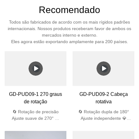
Recomendado
Todos são fabricados de acordo com os mais rígidos padrões
internacionais. Nossos produtos receberam favor de ambos os
mercados interno e externo.
Eles agora estão exportando amplamente para 200 países.
GD-PUD09-1 270 graus
GD-PUD09-2 Cabeça
de rotação
rotativa
🔄 Rotação de precisão
🔄 Rotação dupla de 180°
Ajuste suave de 270° 💎
Ajuste independente 💎
Materiais Aeroespaciais
Nível aeroespacial Vidro
Vidro temperado de 4 mm +
temperado de 4 mm
ABS resistente a UV Bayer
(impacto de 1,8 J) 🌧️