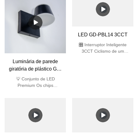
🌧️ Engenharia Impermeável
Engenharia Impermeável
Proteção IP44: Juntas
Proteção IP44: Juntas
duplas de silicone Projeto
duplas de silicone Projeto
de drenagem de 45°
de drenagem de 45°
Aberturas anti-sifão
Aberturas anti-sifão 🔆
LED GD-PBL14 3CCT
Excelência Óptica 91% de
transmissão de luz
🎛️ Interruptor Inteligente
3CCT Ciclismo de um
toque: 3000K/4000K/6000K
Luminária de parede
🌧️ Totalmente selado IP65
giratória de plástico GD-
(à prova de poeira e jato de
PW010
água de alta pressão) ✨
💡 Conjunto de LED
Ultrafino Rebaixado 32 mm
Premium Os chips
de espessura 🔆 LEDs
SMD2835 oferecem eficácia
premium Matriz SMD2835,
de 64 lm/W (economia de
Ra>80, sem cintilação 🛡️
energia de 40% em
Durabilidade Comercial
comparação com os
Impacto IK06 + ABS
tradicionais) 🎨 Iluminação
True-Color Índice de
renderização de cor Ra>80
(ideal para espaços de