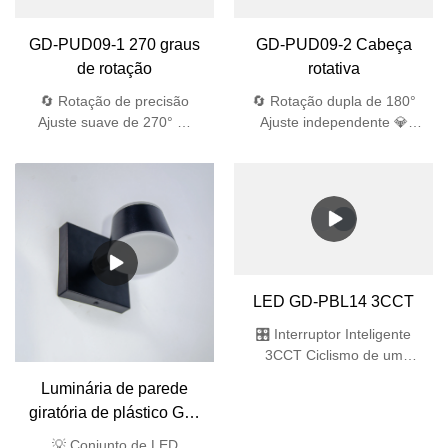
GD-PUD09-1 270 graus
GD-PUD09-2 Cabeça
de rotação
rotativa
🔄 Rotação de precisão
🔄 Rotação dupla de 180°
Ajuste suave de 270° 💎
Ajuste independente 💎
Materiais Aeroespaciais
Nível aeroespacial Vidro
Vidro temperado de 4 mm +
temperado de 4 mm
ABS resistente a UV Bayer
(impacto de 1,8 J) 🌧️
🌧️ Engenharia Impermeável
Engenharia Impermeável
Proteção IP44: Juntas
Proteção IP44: Juntas
duplas de silicone Projeto
duplas de silicone Projeto
de drenagem de 45°
de drenagem de 45°
Aberturas anti-sifão
Aberturas anti-sifão 🔆
LED GD-PBL14 3CCT
Excelência Óptica 91% de
transmissão de luz
🎛️ Interruptor Inteligente
3CCT Ciclismo de um
toque: 3000K/4000K/6000K
Luminária de parede
🌧️ Totalmente selado IP65
giratória de plástico GD-
(à prova de poeira e jato de
PW010
água de alta pressão) ✨
💡 Conjunto de LED