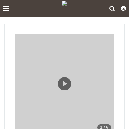
1
/
6