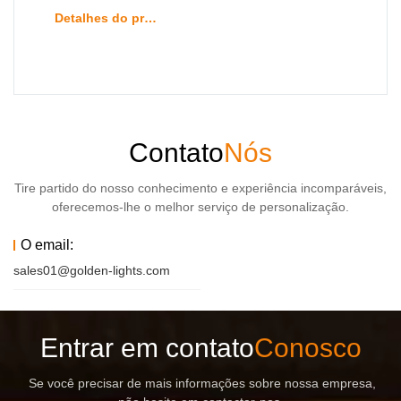
Detalhes do produto
Contato
Nós
Tire partido do nosso conhecimento e experiência incomparáveis,
oferecemos-lhe o melhor serviço de personalização.
O email:
sales01@golden-lights.com
Entrar em contato
Conosco
Se você precisar de mais informações sobre nossa empresa,