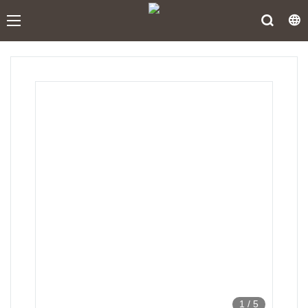
1
/
5