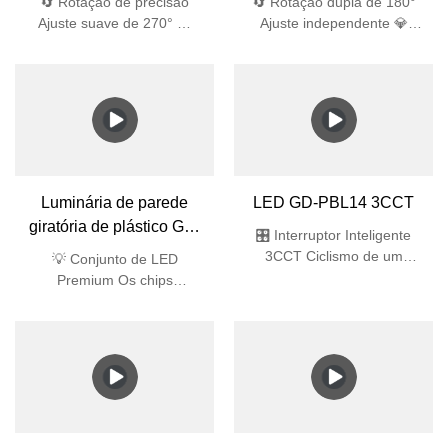
🔄 Rotação de precisão
🔄 Rotação dupla de 180°
Ajuste suave de 270° 💎
Ajuste independente 💎
Materiais Aeroespaciais
Nível aeroespacial Vidro
Vidro temperado de 4 mm +
temperado de 4 mm
ABS resistente a UV Bayer
(impacto de 1,8 J) 🌧️
🌧️ Engenharia Impermeável
Engenharia Impermeável
Proteção IP44: Juntas
Proteção IP44: Juntas
duplas de silicone Projeto
duplas de silicone Projeto
de drenagem de 45°
de drenagem de 45°
Aberturas anti-sifão
Aberturas anti-sifão 🔆
LED GD-PBL14 3CCT
Excelência Óptica 91% de
transmissão de luz
🎛️ Interruptor Inteligente
3CCT Ciclismo de um
toque: 3000K/4000K/6000K
Luminária de parede
🌧️ Totalmente selado IP65
giratória de plástico GD-
(à prova de poeira e jato de
PW010
água de alta pressão) ✨
💡 Conjunto de LED
Ultrafino Rebaixado 32 mm
Premium Os chips
de espessura 🔆 LEDs
SMD2835 oferecem eficácia
premium Matriz SMD2835,
de 64 lm/W (economia de
Ra>80, sem cintilação 🛡️
energia de 40% em
Durabilidade Comercial