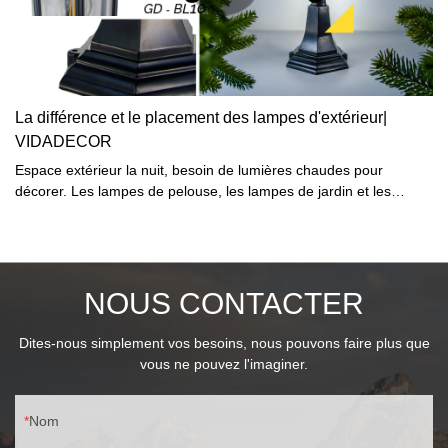
créatifs, tels que des formes sphériques et pétales, qui peuvent
augmenter l'effet décoratif de l'espace extérieur.Si vous êtes
intéressé par ces lampes, vous pouvez consulter les
détailssales01@goldenlights.com +8613825562311
La différence et le placement des lampes d'extérieur|
VIDADECOR
Espace extérieur la nuit, besoin de lumières chaudes pour
décorer. Les lampes de pelouse, les lampes de jardin et les
appliques murales d'extérieur en plastique sont des lampes
d'extérieur courantes. Ils peuvent non seulement égayer l'espace
extérieur, mais aussi ajouter de la beauté au décor de la maison.
NOUS CONTACTER
Dites-nous simplement vos besoins, nous pouvons faire plus que
vous ne pouvez l'imaginer.
Nom