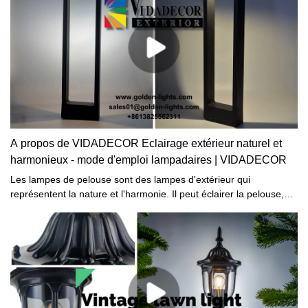
A propos de VIDADECOR Eclairage extérieur naturel et
harmonieux - mode d'emploi lampadaires | VIDADECOR
Les lampes de pelouse sont des lampes d'extérieur qui
représentent la nature et l'harmonie. Il peut éclairer la pelouse,
afin que les gens puissent profiter de la beauté de la pelouse la
nuit. Dans le même temps, les lampes de pelouse peuvent
également créer différentes atmosphères grâce à différentes
couleurs. Par exemple, les lumières de pelouse vertes peuvent
rendre les gens naturels et calmes, tandis que les lumières de
pelouse rouges peuvent rendre les gens enthousiastes et
énergiques. Les lampes de pelouse ont également des styles