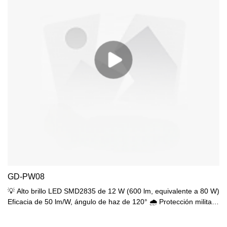
GD-PW08
💡 Alto brillo LED SMD2835 de 12 W (600 lm, equivalente a 80 W)
Eficacia de 50 lm/W, ángulo de haz de 120° 🌧️ Protección militar
IP65 (resistente al lavado a presión) drenaje de condensado 🔧
Construcción duradera ABS de 3,0 mm resistente a los rayos UV