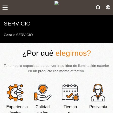
SERVICIO
Casa
>
SERVICIO
¿Por qué
elegirnos?
Tenemos la capacidad de convertir su idea de iluminación exterior
en un producto realmente atractivo.
Experiencia
Calidad
Tiempo
Postventa
técnica
de los
de