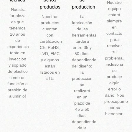
Nuestro
productos
producción
equipo
¡Nuestra
estará
fortaleza
Nuestros
La
siempre
es que
productos
fabricación
en
tenemos
cuentan
de las
contacto
20 años
con
herramientas
para
de
certificación
tardará
resolver
experiencia
CE, RoHS,
entre 35 y
su
tanto en
LVD, EMC
50 días,
problema,
inyección
y algunos
dependiendo
incluso si
y soplado
están
del diseño;
se
de plástico
listados en
la
produce
como en
ETL.
producción
algún
fundición a
se
error o
presión de
realizará
daño. Nos
aluminio!
en un
preocupamos
plazo de
por su
45 a 50
bienestar.
días,
dependiendo
de la