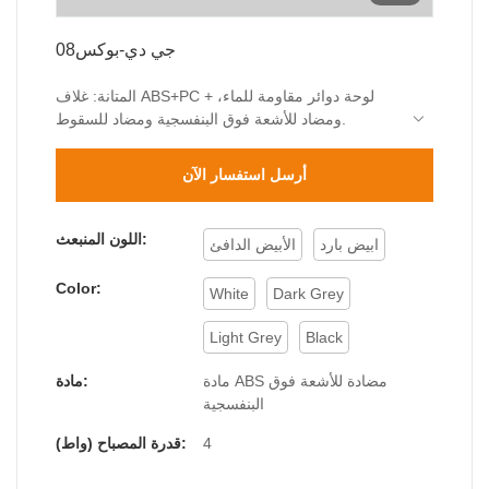
جي دي-بوكس08
المتانة: غلاف ABS+PC + لوحة دوائر مقاومة للماء،
ومضاد للأشعة فوق البنفسجية ومضاد للسقوط.
إضاءة مرنة: مفتاح 3CCT (دافئ/محايد/بارد) يتكيف مع
غرفة النوم، المرآب، الحديقة.
أرسل استفسار الآن
توفير المساحة: الحجم 123×123×26 مم يناسب حواف
الخطوات وفجوات الحائط.
توفير التكلفة البيئية: 2 وات منخفضة الطاقة، خالية من
اللون المنبعث:
ابيض بارد
الأبيض الدافئ
الزئبق، تقلل فواتير الكهرباء.
Color:
White
Dark Grey
Light Grey
Black
مادة ABS مضادة للأشعة فوق
مادة:
البنفسجية
4
قدرة المصباح (واط):