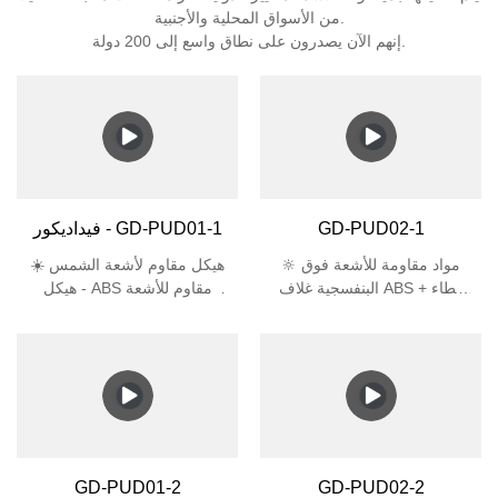
من الأسواق المحلية والأجنبية.
إنهم الآن يصدرون على نطاق واسع إلى 200 دولة.
GD-PUD02-1
فيداديكور - GD-PUD01-1
🔆 مواد مقاومة للأشعة فوق
☀️ هيكل مقاوم لأشعة الشمس
البنفسجية غلاف ABS + غطاء
- هيكل ABS مقاوم للأشعة
المصباح المصنوع من مادة PC
فوق البنفسجية + غطاء مصباح
يجتاز اختبار الأشعة فوق
من البولي كربونات يمنع
البنفسجية لمدة 5000 ساعة،
الاصفرار والتشقق في ضوء
وعمر افتراضي أطول بثلاث
الشمس المباشر 🛡️ مصمم
مرات من البلاستيك العادي 🛡️
للاستخدام في الهواء الطلق -
حماية معتمدة IP44 مقاوم
تصنيف IP44 يصد المطر/الثلج
للماء (ضد تناثر الماء من جميع
+ حماية IK06 ضد الصدمات
الاتجاهات) مقاومة الصدمات
العرضية تصميم موفر للمساحة
GD-PUD01-2
GD-PUD02-2