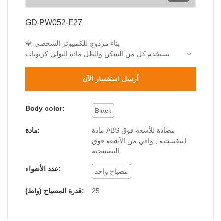
GD-PW052-E27
💎 بناء مزدوج للكمبيوتر الشخصي
يستخدم كل من السكن والظل مادة البولي كربونات
المقاومة للأشعة فوق البنفسجية
اختبار QUV لمدة 1440 ساعة (أطول بثلاث مرات من
أرسل استفسار الآن
اختبار ABS)
🌧️ هندسة مقاومة للماء
حماية IP44
Body color:
Black
💡 توافق المصابيح
قاعدة E27 القياسية (بحد أقصى 25 واط)
مادة ABS مضادة للأشعة فوق
مادة:
يوصى باستخدام مصباح LED بقوة 15 وات
البنفسجية , واقي من الأشعة فوق
البنفسجية
عدد الأضواء:
مصباح واحد
25
قدرة المصباح (واط):