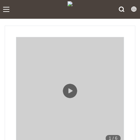
1
/
6