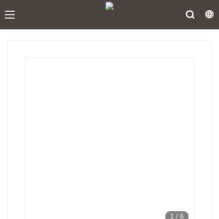
1
/
6