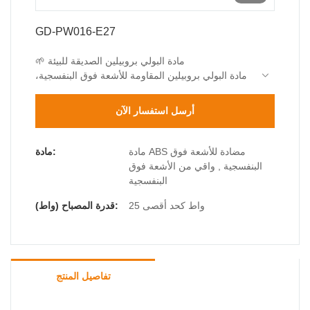
GD-PW016-E27
🌱 مادة البولي بروبيلين الصديقة للبيئة
مادة البولي بروبيلين المقاومة للأشعة فوق البنفسجية،
قابلة لإعادة التدوير بنسبة 100%
اختبار QUV لمدة 5000 ساعة (ΔE <2.0)
أرسل استفسار الآن
🌧️ هندسة مقاومة للماء
حماية IP44
15 درجة أعلى مضادة للتجمعات
مادة ABS مضادة للأشعة فوق
مادة:
💡 حلول الإضاءة
البنفسجية , واقي من الأشعة فوق
قاعدة E27 عالمية (بحد أقصى 25 واط)
البنفسجية
يوصى باستخدام LED
25 واط كحد أقصى
قدرة المصباح (واط):
تفاصيل المنتج