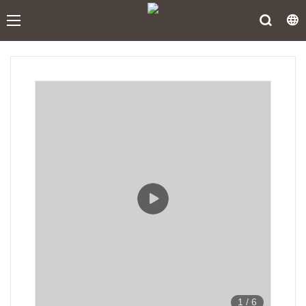
1
/
6