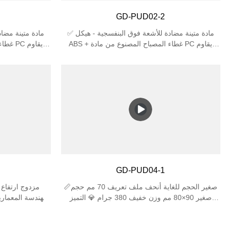
GD-PUD02-2
✅ مادة متينة مضادة للأشعة فوق البنفسجية - هيكل
ABS + غطاء المصباح المصنوع من مادة PC يقاوم
البهتان والتشقق تحت أشعة الشمس، مثالي للاستخدام
البهتان والتشقق
في الهواء الطلق. ✅ تصنيف حماية عالي - IP44 مقاوم
في ا
للماء ضد رذاذ المطر + مقاومة الصدمات IK06 لأداء
للماء 
طويل الأمد. ✅ حامل مصباح مزدوج E27 - يدعم
طو
مصباحين (بحد أقصى 25 وات لكل منهما)، متوافق مع
مصابيح LED/المتوهجة/CFL (المصابيح غير متضمنة). ✅
تصميم أنيق ومضغوط - مقاس 310×120×120 مم
يناسب المساحات الضيقة والمظهر العصري للحدائق أو
يناسب المساحات 
الأفنية أو المرائب. ✅ سهولة التركيب - تتضمن أدوات
الأفنية أو المرا
التثبيت، وتعمل مع صناديق الوصلات الجدارية القياسية.
التثبيت، وتعمل مع صناديق الوصلات الجدارية القياسية.
GD-PUD04-1
📏صغير الحجم للغاية أنحف ملف تعريف 70 مم حجم
صغير 90×80 مم وزن خفيف 380 جرام 💎 التميز
للهندسة المعماري
البصري زجاج مقسّى بسمك 4 مم (نفاذية ≥92%) زاوية
شعاع دقيقة تبلغ 35 درجة حماية خالية من الأشعة فوق
البنفسجية ⚙️ 