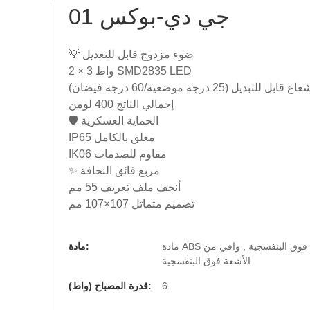
جي دي-بوكس 01
💡 ضوء مزدوج قابل للتعديل
2 × 3 واط SMD2835 LED
اع قابل للتبديل (25 درجة موضعية/60 درجة فيضان)
إجمالي الناتج 400 لومن
🛡️ الحماية العسكرية
IP65 مغلق بالكامل
IK06 مقاوم للصدمات
✨ مربع فائق النحافة
أنحف ملف تعريف 55 مم
تصميم متماثل 107×107 مم
مادة ABS مضادة للأشعة فوق البنفسجية , واقي من
مادة:
الأشعة فوق البنفسجية
6
قدرة المصباح (واط):