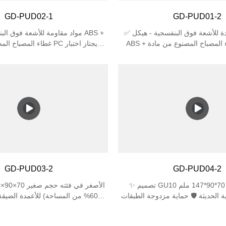
GD-PUD02-1
GD-PUD01-2
✅ مادة متينة مضادة للأشعة فوق البنفسجية - هيكل
ABS + غطاء المصباح المصنوع من مادة PC يقاوم
غطاء المصباح المصنوع من م
 تحت أشعة الشمس، مثالي للاستخدام
لهواء الطلق. ✅ تصنيف حماية عالي - IP44 مقاوم
افتراضي أطول بثلاث مرات من البلاس
ضد رذاذ المطر + مقاومة الصدمات IK06 لأداء
يل الأمد. ✅ حامل مصباح مزدوج E27 - يدعم
جميع الاتجاهات) مقاومة ال
مصباحين (بحد أقصى 25 وات لكل منهما)، متوافق مع
مصابيح LED/المتوهجة/CFL (المصابيح غير متضمنة). ✅
تصميم أنيق ومضغوط - مقاس 310×120×120 مم
يعادل 60 وات من المصابيح الم
الضيقة والمظهر العصري للحدائق أو
مضغوط 170×120×120 مم مثالية للمساحات الضيقة
ئب. ✅ سهولة التركيب - تتضمن أدوات
GD-PUD03-2
GD-PUD04-2
✨ تصميم GU10 مزدوج ارتفاع 70*90*147 ملم
ة الحديثة 🛡️ حماية مزدوجة الطبقات
60% من المساحة) للأعمدة الضيقة
زجاج مقسّى 4 مم + ABS مقاوم للأشعة فوق
الدقيقة زاوية شعاع 
تركيب عسكري آلية القفل المفاجئ
الدرجة العسكرية شهادة مزدوجة: م