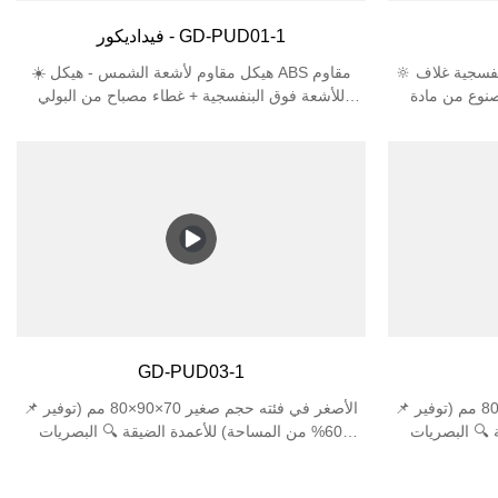
فيداديكور - GD-PUD01-1
🔆 مواد مقاومة للأشعة فوق البنفسجية غلاف ABS +
☀️ هيكل مقاوم لأشعة الشمس - هيكل ABS مقاوم
ادة PC يجتاز اختبار
للأشعة فوق البنفسجية + غطاء مصباح من البولي
الأشعة فوق البنفسجية لمدة 5000 ساعة، وعمر
كربونات يمنع الاصفرار والتشقق في ضوء الشمس
تيك العادي 🛡️
المباشر 🛡️ مصمم للاستخدام في الهواء الطلق - تصنيف
حماية معتمدة IP44 مقاوم للماء (ضد تناثر الماء من
IP44 يصد المطر/الثلج + حماية IK06 ضد الصدمات
صدمات IK06 (تتحمل
العرضية تصميم موفر للمساحة - عرض صغير الحجم
الصدمات بقوة 1J) 💡 كفاءة الطاقة تدعم قاعدة E27
170 × 120 × 120 مم يناسب المداخل الضيقة،
الفردية ما يصل إلى 25 وات من مصابيح LED/CFL (ما
ومداخل السلالم، والزوايا الخارجية الضيقة.
توهجة) 📐 تصميم
GD-PUD03-1
📌 الأصغر في فئته حجم صغير 70×90×80 مم (توفير
📌 الأصغر في فئته حجم صغير 70×90×80 مم (توفير
 🔍 البصريات
60% من المساحة) للأعمدة الضيقة 🔍 البصريات
22°±1° (دقة عالية) 🛠️ حماية من
الدقيقة زاوية شعاع 22°±1° (دقة عالية) 🛠️ حماية من
قاومة للماء IP44
الدرجة العسكرية شهادة مزدوجة: مقاومة للماء IP44