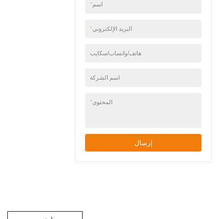
اسم
*
سهولة التركيب - تتضمن
أدوات التثبيت، وتعمل مع
صناديق الوصلات الجدارية
البريد الإلكتروني
*
القياسية.
هاتف/واتساب/سكايب
اسم الشركة
المحتوى
*
إرسال