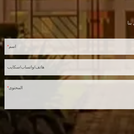
اسم
هاتف/واتساب/سكايب
المحتوى