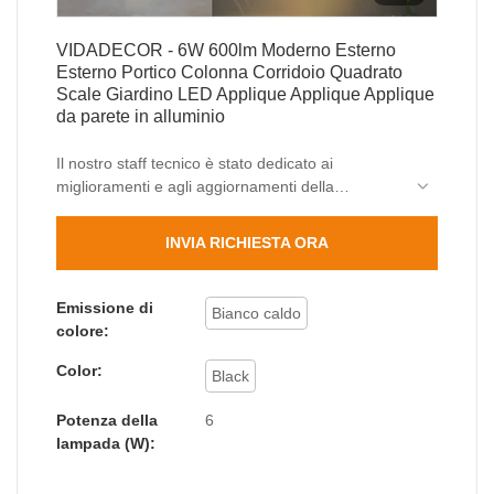
VIDADECOR - 6W 600lm Moderno Esterno
Esterno Portico Colonna Corridoio Quadrato
Scale Giardino LED Applique Applique Applique
da parete in alluminio
Il nostro staff tecnico è stato dedicato ai
miglioramenti e agli aggiornamenti della
tecnologia. Al momento, siamo esperti
nell'utilizzare le tecniche e applicarle al processo
INVIA RICHIESTA ORA
di produzione di 6W 600lm Esterno moderno
Esterno Portico Colonna Corridoio quadrato Scale
Giardino LED Applique da parete Apparecchio di
Emissione di
Bianco caldo
illuminazione. I suoi ambiti di applicazione sono
colore:
stati ampliati molto poiché i suoi vantaggi
Color:
continuano a essere trovati . Attualmente, è
Black
ampiamente utilizzato nel campo delle lampade
da parete per esterni.
Potenza della
6
lampada (W):