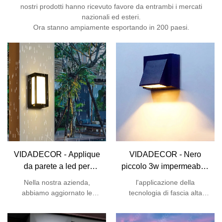
nostri prodotti hanno ricevuto favore da entrambi i mercati
nazionali ed esteri.
Ora stanno ampiamente esportando in 200 paesi.
VIDADECOR - Applique
VIDADECOR - Nero
da parete a led per
piccolo 3w impermeabile
esterni a led quadrata
ip54 corridoio in
Nella nostra azienda,
l'applicazione della
rettangolare da esterno
alluminio hotel villa
abbiamo aggiornato le
tecnologia di fascia alta
con cortile da giardino
giardino portico moderno
nostre tecnologie per
perfeziona la funzione del
all'ingrosso europeo 12w
fabbricare il prodotto. Con
piccolo corridoio in alluminio
applique da parete per