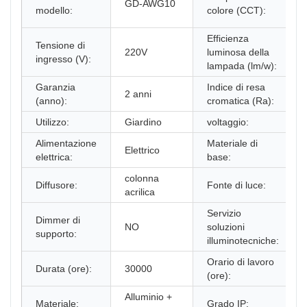
GD-AWG10
modello:
colore (CCT):
Efficienza
Tensione di
220V
luminosa della
ingresso (V):
lampada (lm/w):
Garanzia
Indice di resa
2 anni
(anno):
cromatica (Ra):
Utilizzo:
Giardino
voltaggio:
Alimentazione
Materiale di
Elettrico
elettrica:
base:
colonna
Diffusore:
Fonte di luce:
acrilica
Servizio
Dimmer di
NO
soluzioni
supporto:
illuminotecniche:
Orario di lavoro
Durata (ore):
30000
(ore):
Alluminio +
Materiale:
Grado IP: