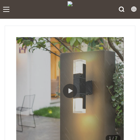
1
/
7