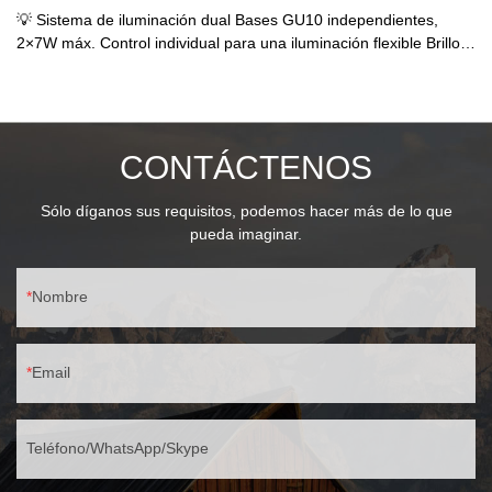
💡 Sistema de iluminación dual Bases GU10 independientes,
2×7W máx. Control individual para una iluminación flexible Brillo
total de hasta 1400 lm 🔍 Óptica de precisión Lente de vidrio de
alta claridad (≥91%) ángulo de haz preciso de 25° Distribución de
luz profesional 📦 Cabezal doble compacto La longitud de 186
mm se adapta a los módulos de construcción perfil delgado de 76
CONTÁCTENOS
mm
Sólo díganos sus requisitos, podemos hacer más de lo que
pueda imaginar.
Nombre
Email
Teléfono/WhatsApp/Skype