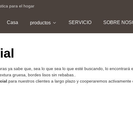
stica para el hogar
Casa
SERVICIO
SOBRE NOS
productos
ial
lturas ya sabe que, sea lo que sea lo que esté buscando, lo encont
extura gruesa, bordes lisos sin rebabas..
cial
.para nuestros clientes a largo plazo y cooperaremos activamente c