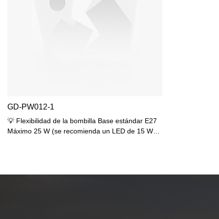
GD-PW012-1
💡 Flexibilidad de la bombilla Base estándar E27
Máximo 25 W (se recomienda un LED de 15 W)
Compatible con LED/CFL/incandescentes 🌧️
Protección impermeable Protección IP44 contra
salpicaduras de agua La parte superior inclinada
evita la acumulación de agua. 📏 Tamaño ideal
Su altura de 295 mm se adapta a la mayoría de
las paredes Base de 110×135 mm para cajas
estándar