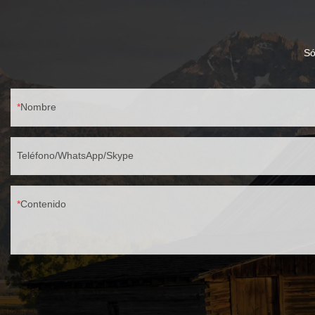
producción, mon
Lighting se esp
jardines desde 
certificaciones
Só
los requisitos 
productos cuent
RoHS, LVD y EM
Nombre
la lista ETL.
Teléfono/WhatsApp/Skype
Contenido