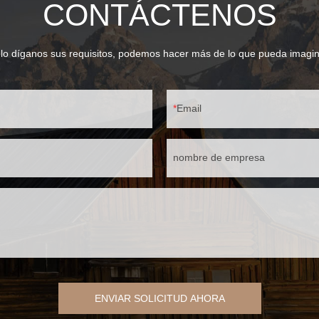
CONTÁCTENOS
taje y control de calidad. Eion
ecializa en iluminación para
hace 20 años y cuenta con las
 ISO 9001 y BSCI. Para cumplir con
lo díganos sus requisitos, podemos hacer más de lo que pueda imagin
del mercado global, nuestros
an con las certificaciones CE,
C, y algunos están incluidos en
Email
nombre de empresa
ENVIAR SOLICITUD AHORA