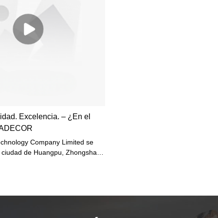
idad. Excelencia. – ¿En el
VIDADECOR
Technology Company Limited se
a ciudad de Huangpu, Zhongshan,
 los puertos de Shunde y
ica, con una superficie de 4000
os, cuenta con modernos equipos
 un entorno de trabajo luminoso.
es incluyen los departamentos de
materiales, I+D, laboratorio,