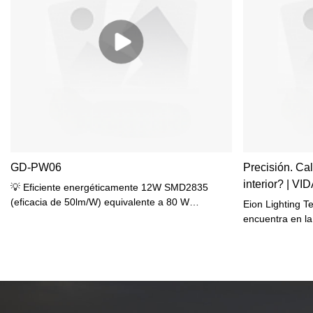
GD-PW06
Precisión. Cal
interior? | 
💡 Eficiente energéticamente 12W SMD2835
(eficacia de 50lm/W) equivalente a 80 W
Eion Lighting 
incandescente ángulo de haz amplio de 120° 🌧️
encuentra en l
Protección profesional Resistente al polvo y al
a 30 minutos de
agua (IP65) Superó la prueba de niebla salina de
Nansha. La fábr
72 horas. 📏 Diseño elegante perfil delgado de
metros cuadrad
230 mm Diseño ultradelgado de 77 mm
de producción y
Sus instalacion
modificación de 