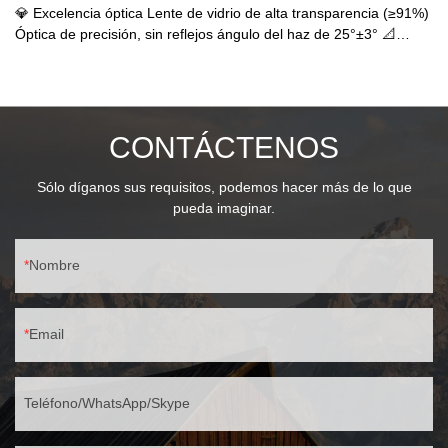
💎 Excelencia óptica Lente de vidrio de alta transparencia (≥91%)
Óptica de precisión, sin reflejos ángulo del haz de 25°±3° 📐
Diseño compacto Base compacta de 135×103 mm perfil delgado
de 76 mm 🌧️ Protección básica Resistente al agua IP44
Resistencia al impacto IK04
CONTÁCTENOS
Sólo díganos sus requisitos, podemos hacer más de lo que
pueda imaginar.
Nombre
Email
Teléfono/WhatsApp/Skype