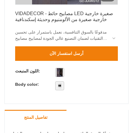
VIDADECOR - مصابيح حائط LED صغيرة خارجية
خارجية صغيرة من الألومنيوم وحديثة إسكندنافية
مدفوعًا بالسوق التنافسية، نعمل باستمرار على تحسين
التقنيات لضمان التصنيع عالي الجودة لمصابيح مصابيح
الجدار LED الحديثة الصغيرة الخارجية المصنوعة من
الألومنيوم. يلعب المنتج دورًا لا غنى عنه في مجال
أرسل استفسار الآن
(مجالات) مصابيح الحائط الخارجية.
اللون المنبعث:
Body color:
تفاصيل المنتج