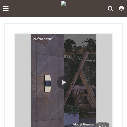
1
/
3