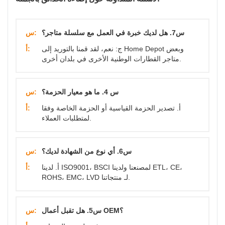
س7. هل لديك خبرة في العمل مع سلسلة متاجر؟
س:
ج: نعم، لقد قمنا بالتوريد إلى Home Depot وبعض
أ:
متاجر القطارات الوطنية الأخرى في بلدان أخرى.
س 4. ما هو معيار الحزمة؟
س:
أ. تصدير الحزمة القياسية أو الحزمة الخاصة وفقا
أ:
لمتطلبات العملاء.
س6. أي نوع من الشهادة لديك؟
س:
أ. لدينا ISO9001، BSCI لمصنعنا ولدينا ETL، CE،
أ:
ROHS، EMC، LVD لـ منتجاتنا.
س5. هل تقبل أعمال OEM؟
س: