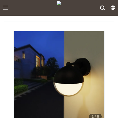
1
/
6