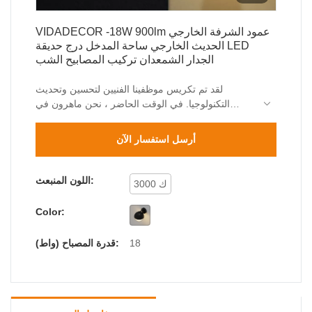
VIDADECOR -18W 900lm عمود الشرفة الخارجي
الحديث الخارجي ساحة المدخل درج حديقة LED
الجدار الشمعدان تركيب المصابيح الشب
لقد تم تكريس موظفينا الفنيين لتحسين وتحديث
التكنولوجيا. في الوقت الحاضر ، نحن ماهرون في
استخدام التقنيات وتطبيقها على عملية التصنيع لمصابيح
الجدار الشمعدان الخارجية الحديثة بقدرة 18 وات 900
أرسل استفسار الآن
لومن في الهواء الطلق وعمود المدخل المربع والحديقة
LED. وقد تم توسيع نطاقات تطبيقها كثيرًا مع استمرار
العثور على مزاياها . في الوقت الحاضر، يتم استخدامه
اللون المنبعث:
3000 ك
على نطاق واسع في مجال (مجالات) مصابيح الحائط
الخارجية.
Color:
18
قدرة المصباح (واط):