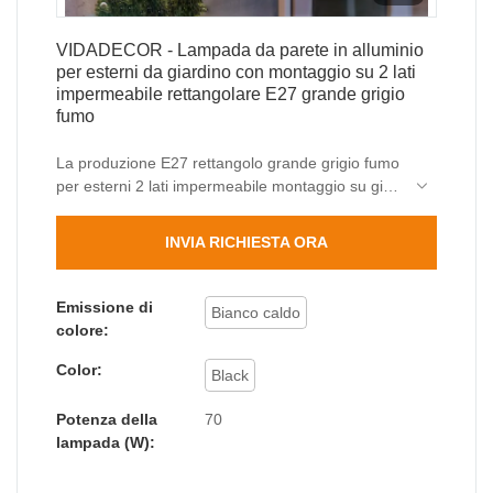
VIDADECOR - Lampada da parete in alluminio
per esterni da giardino con montaggio su 2 lati
impermeabile rettangolare E27 grande grigio
fumo
La produzione E27 rettangolo grande grigio fumo
per esterni 2 lati impermeabile montaggio su giù
per esterni da giardino richiede artigianato
flessibile e tecnologie di fascia alta. Il prodotto è
INVIA RICHIESTA ORA
adatto per un'ampia gamma di settori come le
lampade da parete per esterni.
Emissione di
Bianco caldo
colore:
Color:
Black
Potenza della
70
lampada (W):