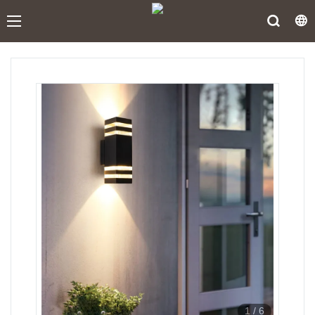
1
/
6