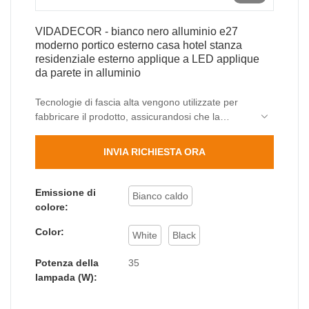
VIDADECOR - bianco nero alluminio e27
moderno portico esterno casa hotel stanza
residenziale esterno applique a LED applique
da parete in alluminio
Tecnologie di fascia alta vengono utilizzate per
fabbricare il prodotto, assicurandosi che la
moderna illuminazione a parete per applique a
LED all'esterno della moderna veranda esterna
INVIA RICHIESTA ORA
dell'hotel e27 in alluminio bianco nero sia
realizzata per offrire prestazioni stabili e alta
qualità. Ha ottimi usi in una vasta gamma di
Emissione di
Bianco caldo
lampade da parete per esterni.
colore:
Color:
White
Black
Potenza della
35
lampada (W):