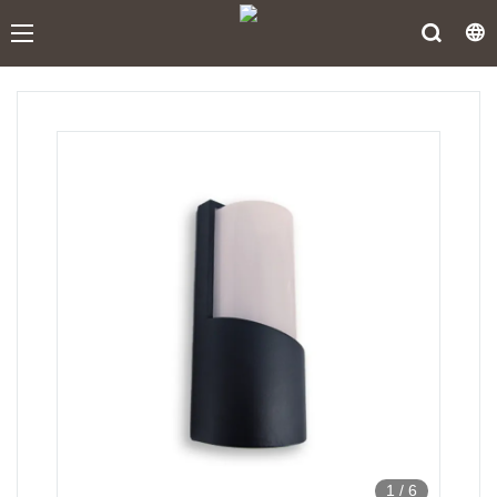
1
/
6