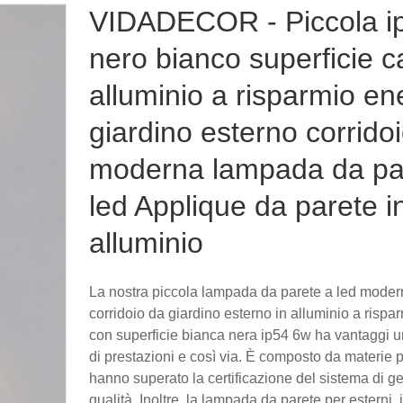
VIDADECOR - Piccola i
nero bianco superficie c
alluminio a risparmio en
giardino esterno corrido
moderna lampada da pa
led Applique da parete i
alluminio
La nostra piccola lampada da parete a led moder
corridoio da giardino esterno in alluminio a rispa
con superficie bianca nera ip54 6w ha vantaggi un
di prestazioni e così via. È composto da materie 
hanno superato la certificazione del sistema di ge
qualità. Inoltre, la lampada da parete per esterni, i