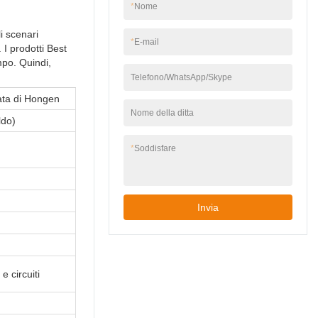
*
Nome
i scenari
*
E-mail
 I prodotti Best
mpo. Quindi,
Telefono/WhatsApp/Skype
ata di Hongen
Nome della ditta
ldo)
*
Soddisfare
Invia
e circuiti