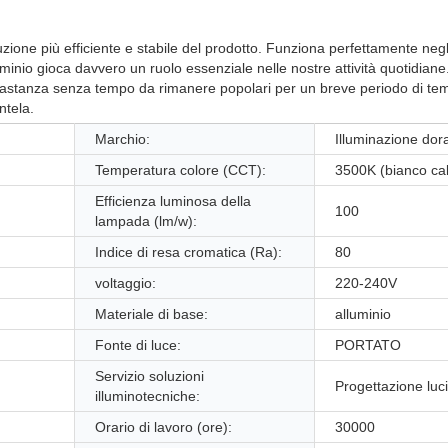
zione più efficiente e stabile del prodotto. Funziona perfettamente negl
uminio gioca davvero un ruolo essenziale nelle nostre attività quotidiane.
bbastanza senza tempo da rimanere popolari per un breve periodo di te
ntela.
Marchio:
Illuminazione dor
Temperatura colore (CCT):
3500K (bianco ca
Efficienza luminosa della
100
lampada (lm/w):
Indice di resa cromatica (Ra):
80
voltaggio:
220-240V
Materiale di base:
alluminio
Fonte di luce:
PORTATO
Servizio soluzioni
Progettazione luci 
illuminotecniche:
Orario di lavoro (ore):
30000