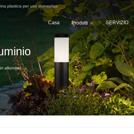
sina plastica per uso domestico
Casa
SERVIZIO
Prodotti
luminio
in alluminio