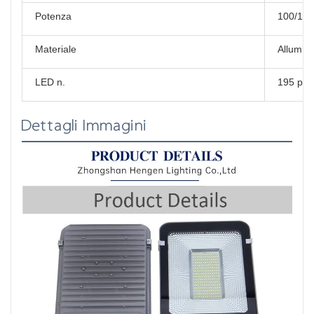
Potenza
100/15
Materiale
Allumin
LED n.
195 pez
Dettagli Immagini