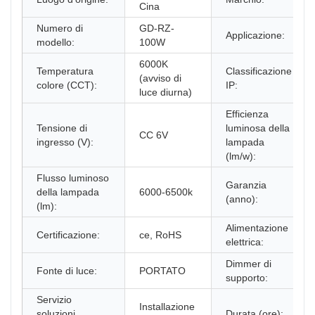
Cina
Numero di
GD-RZ-
Applicazione:
modello:
100W
6000K
Temperatura
Classificazione
(avviso di
colore (CCT):
IP:
luce diurna)
Efficienza
Tensione di
luminosa della
CC 6V
ingresso (V):
lampada
(lm/w):
Flusso luminoso
Garanzia
della lampada
6000-6500k
(anno):
(lm):
Alimentazione
Certificazione:
ce, RoHS
elettrica:
Dimmer di
Fonte di luce:
PORTATO
supporto:
Servizio
Installazione
soluzioni
Durata (ore):