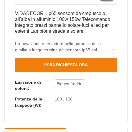
VIDADECOR - Ip65 sensore da crepuscolo
all'alba in alluminio 100w 150w Telecomando
integrato prezzi pannello solare luci a led per
esterni Lampione stradale solare
L'innovazione è un fattore nella garanzia della
qualità a lungo termine del sensore Ip65 dal
tramonto all'alba in alluminio 100w 150w
Telecomando integrato prezzi del pannello solare
INVIA RICHIESTA ORA
luci a led per esterni stradali. I dati misurati
indicano che i prodotti soddisfano i requisiti del
mercato. Inoltre, possiamo personalizzare le
Emissione di
Bianco freddo
dimensioni, forma o colore per soddisfare le
colore:
esigenze specifiche dei nostri clienti.
Potenza della
100 , 150
lampada (W):