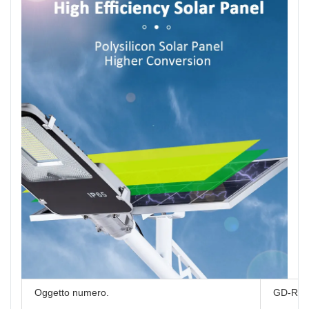
Oggetto numero.
GD-RZ-