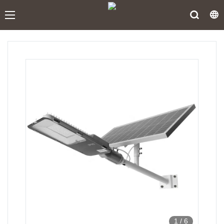
1
/
6