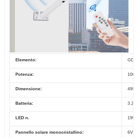
Elemento:
GD-
Potenza:
100 
Dimensione:
495*
Batteria:
3.2v 
LED n.
195 p
Pannello solare monocristallino:
6V 2