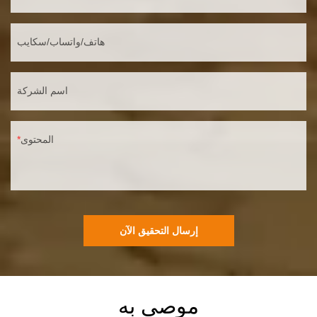
هاتف/واتساب/سكايب
اسم الشركة
المحتوى
إرسال التحقيق الآن
موصى به