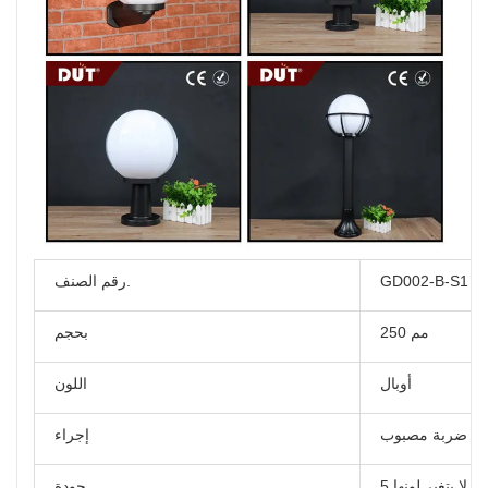
GD002-B-S1
رقم الصنف.
250 مم
بحجم
أوبال
اللون
ضربة مصبوب
إجراء
ات لا يتغير لونها
جودة