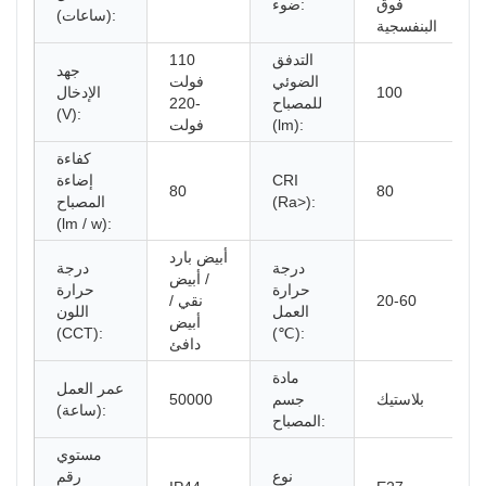
فوق
ضوء:
(ساعات):
البنفسجية
التدفق
110
جهد
الضوئي
فولت
100
الإدخال
للمصباح
-220
(V):
(lm):
فولت
كفاءة
CRI
إضاءة
80
80
(Ra>):
المصباح
(lm / w):
أبيض بارد
درجة
درجة
/ أبيض
حرارة
حرارة
20-60
نقي /
العمل
اللون
أبيض
(CCT):
(℃):
دافئ
مادة
عمر العمل
بلاستيك
جسم
50000
(ساعة):
المصباح:
مستوي
نوع
رقم