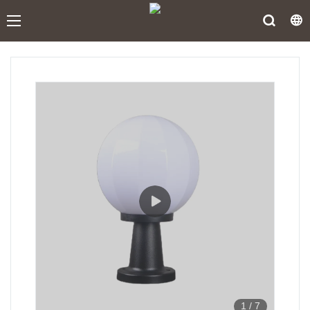
1
/
7