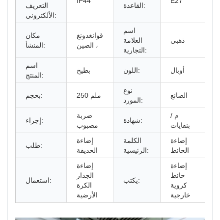
IP44
E27
القاعدة:
التعريف
الألكتروني:
اسم
قوانغدونغ
مكان
ذهبي
العلامة
، الصين
المنشأ:
التجارية:
اسم
أوبال
اللون:
بطيخ
المنتج:
نوع
الصانع
250 ملم
بحجم:
المورد:
م /
ضربة
شهادة:
إجراء:
بنفايات
مصبوب
إضاءة
الكلمة
إضاءة
طلب:
الحائط
الرئيسية:
الحديقة
إضاءة
إضاءة
حائط
الجدار
يكتب:
استعمال:
كروية
الكرة
خارجية
الأرضية