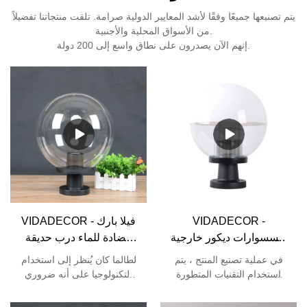
يتم تصنيعها جميعًا وفقًا لأشد المعايير الدولية صرامة. تلقت منتجاتنا تفضيلاً
من الأسواق المحلية والأجنبية.
إنهم الآن يصدرون على نطاق واسع إلى 200 دولة.
VIDADECOR -
VIDADECOR - فيلا بارك
إكسسوارات ديكور خارجية
مضادة للماء درب حديقة
للديكور قبة e27 حديقة
في الهواء الطلق كرة
في عملية تصنيع المنتج ، يتم
لطالما كان يُنظر إلى استخدام
منظر طبيعي للبوابة ضوء
pmma حديثة سياج عمود
استخدام التقنيات المتطورة
التكنولوجيا على أنه ضروري
Globe Bollard Light
ضوء بوابة مصباح آخر
بالضرورة. تم توسيع نطاق
تمامًا لعملية تصنيع فيلا حديقة
تطبيق المنتج بشكل كبير حيث
Globe Bollard Light
الممر المقاومة للماء حديقة