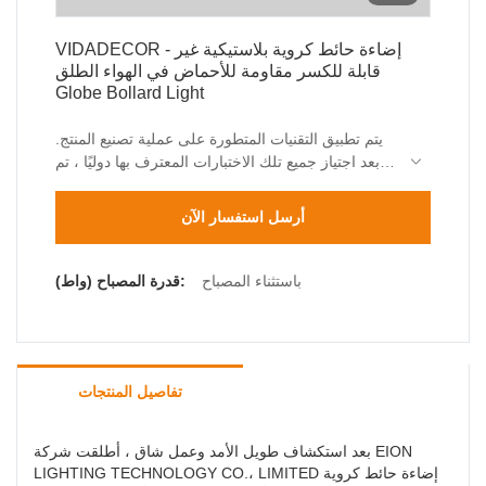
VIDADECOR - إضاءة حائط كروية بلاستيكية غير
قابلة للكسر مقاومة للأحماض في الهواء الطلق
Globe Bollard Light
يتم تطبيق التقنيات المتطورة على عملية تصنيع المنتج.
بعد اجتياز جميع تلك الاختبارات المعترف بها دوليًا ، تم
تأكيد استخدام إضاءة الجدار الخارجي البلاستيكية
المقاومة للأحماض غير القابلة للكسر على نطاق واسع
أرسل استفسار الآن
في نطاق (نطاقات) التطبيق الخاصة بـ.
باستثناء المصباح
قدرة المصباح (واط):
تفاصيل المنتجات
بعد استكشاف طويل الأمد وعمل شاق ، أطلقت شركة EION
LIGHTING TECHNOLOGY CO.، LIMITED إضاءة حائط كروية