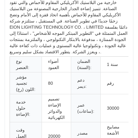
خارجية من البلاستيك الأكريليكي المقاوم للأحماض والتي تقود
الصناعة. تتميز إضاءة الجدار الخارجية المصنوعة من البلاستيك
الأكريليكي المقاوم للأحماض بأهمية اتخاذ قفزة إلى الأمام وتضخ
زخمًا جديدًا في تطوير الصناعة. في المستقبل ، ستلتزم شركة
EION LIGHTING TECHNOLOGY CO. ، LIMITED دائمًا بفلسفة
العمل المتمثلة في "التطوير المبتكر الموجه للأشخاص" ، استنادًا إلى
الجودة الممتازة ، مدفوعة بالابتكار التكنولوجي ، والملتزمة بمنتجات
عالية الجودة ، وتكنولوجيا عالية المستوى و عمليات ذات كفاءة عالية
، ويعزز الشركة. يتطور الاقتصاد بشكل سليم وسريع.
الضمان
أضواء
نوع
1 سنة
(السنة):
العمود
العنصر:
مؤشر
دعم
رقم
80
تجسيد
ديمر:
اللون (رع):
تصميم
خدمة
عمر
الإضاءة
30000
حلول
(ساعات):
والدوائر
الإضاءة:
الكهربائية
مصابيح
وقت
الأشعة
مصدر
20000
العمل