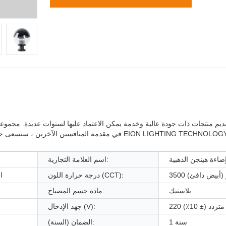
يم منتجات ذات جودة عالية وخدمة يمكن الاعتماد عليها لسنوات عديدة. مجموع
في مقدمة المنافسين الآخرين ، سنسعى جاهدين لتحسين قوة 
ضاءة هينجن الذهبية
اسم العلامة التجارية:
كيلو (أبيض دافئ)
درجة حرارة اللون (CCT):
ا
بلاستيك
مادة جسم المصباح:
متردد (± 10٪)
جهد الإدخال (V):
1 سنة
الضمان (السنة):