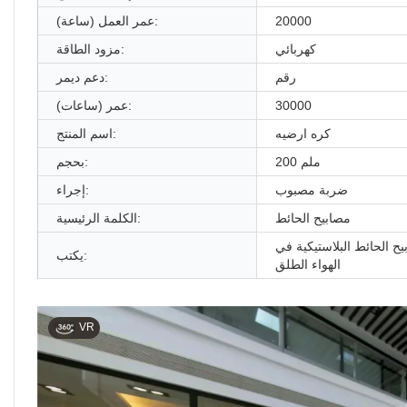
20000
عمر العمل (ساعة):
كهربائي
مزود الطاقة:
رقم
دعم ديمر:
30000
عمر (ساعات):
كره ارضيه
اسم المنتج:
200 ملم
بحجم:
ضربة مصبوب
إجراء:
مصابيح الحائط
الكلمة الرئيسية:
ح الحائط البلاستيكية في
يكتب:
الهواء الطلق
VR