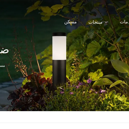
دمات
مسكن
منتجات
ضو
مس