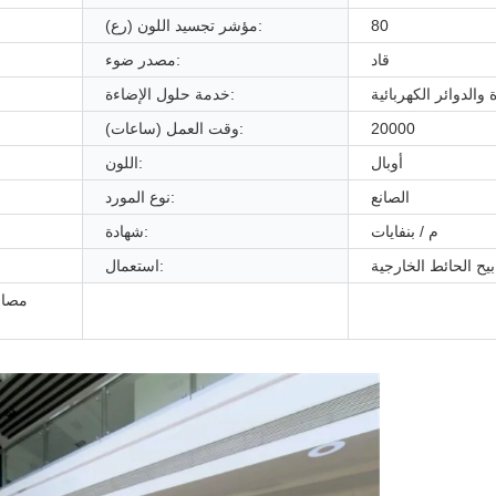
80
مؤشر تجسيد اللون (رع):
قاد
مصدر ضوء:
والدوائر الكهربائية
خدمة حلول الإضاءة:
20000
وقت العمل (ساعات):
أوبال
اللون:
الصانع
نوع المورد:
م / بنفايات
شهادة:
يح الحائط الخارجية
استعمال:
مصابي