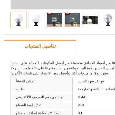
تفاصيل المنتجات
تنا من أضواء الحدائق مصنوعة من أفضل المكونات. للحفاظ على أنفسنا
البحث والتطوير لدينا وقدرتنا على التكنولوجيا. شركة EION LIGHTING TECHNOLOGY CO. ، نأمل أن
نطور يومًا ما منتجات أكثر وأفضل دون الاعتماد على تقنيات الآخرين.
قوانغدونغ ، الصين
مكان المنشأ:
لإضاءة السكنية والخارجية
طلب:
IP44
مستوي رقم التعريف الألكتروني:
270
زاوية الشعاع (°):
80
كفاءة إضاءة المصباح (lm / w):