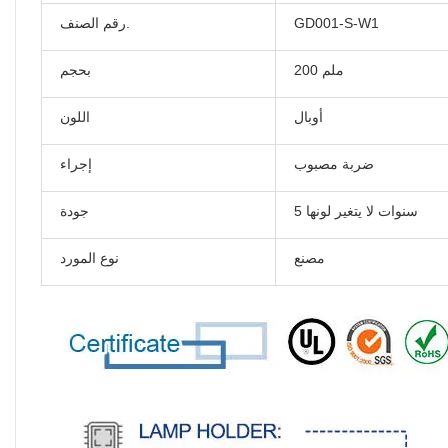
GD001-S-W1
رقم الصنف.
200 ملم
بحجم
أوبال
اللون
ضربة مصبوب
إجراء
5 سنوات لا يتغير لونها
جودة
مصنع
نوع المورد