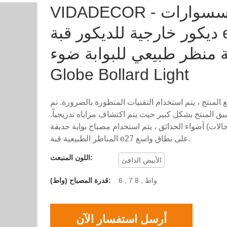
VIDADECOR - إكسسوارات
ديكور خارجية للديكور قبة e27
 منظر طبيعي للبوابة ضوء
Globe Bollard Light
المنتج ، يتم استخدام التقنيات المتطورة بالضرورة. تم
ق المنتج بشكل كبير حيث يتم اكتشاف مزاياه تدريجياً.
لات) أضواء الحدائق ، يتم استخدام مصباح بوابة حديقة
المناظر الطبيعية قبة e27 على نطاق واسع.
اللون المنبعث:
الأبيض الدافئ
6 , 7 واط , 8
قدرة المصباح (واط):
أرسل استفسار الآن