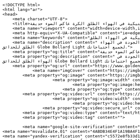
<!DOCTYPE html>
<html lang="ar">
<head>
    <meta charset="UTF-8">
    <title>عالية الجودة البلاستيكية في الهواء الطلق الكرة عاكس الضوء حديقة Globe Bollard Light</title>
    <meta name="viewport" content="width=device-width,initial-scale=1.0,minimum-scale=1.0,maximum-scale=1.0,user-scalable=no">
    <meta http-equiv="X-UA-Compatible" content="ie=edge">
    <meta name="keywords" content="أضواء حديقة الكرة الأرضية ، وأضواء الكرة الأرضية البلاستيكية في الهواء الطلق">
    <meta name="description" content="لدينا أضواء حديقة الكرة الأرضية ، وأضواء الكرة الأرضية البلاستيكية الخارجية وحلول الإضاءة الكروية البلاستيكية عالية الجودة في الهواء الطلق للحدائق Globe Bollard Light لجميع احتياجاتك.">
    <meta property="og:title" content="عالية الجودة البلاستيكية في الهواء الطلق الكرة عاكس الضوء حديقة Globe Bollard Light" />
    <meta property="og:description" content="لدينا أضواء حديقة الكرة الأرضية ، وأضواء الكرة الأرضية البلاستيكية الخارجية وحلول الإضاءة الكروية البلاستيكية عالية الجودة في الهواء الطلق للحدائق Globe Bollard Light لجميع احتياجاتك." />
    <meta property="og:url" content="https://www.golden-lights.com/ar/video/products-detail-772146" />
            <meta name="imgCover" content="https://imgbd.weyesimg.com/prod/moving/img/80726274eda7d3709f9343d382e66b3d/9b95f28bdb106e87878525ece4560d20.jpg" />
        <meta property="og:image" content="https://imgbd.weyesimg.com/prod/moving/img/80726274eda7d3709f9343d382e66b3d/9b95f28bdb106e87878525ece4560d20.jpg" />
                    <meta property="og:image:width" content="800">
                            <meta property="og:image:height" content="800">
                        <meta property="og:type" content="video">
        <meta property="og:video:url" content="https://www.golden-lights.com/ar/video/products-detail-772146">
                    <meta property="og:video:width" content="952">
                            <meta property="og:video:height" content="540">
                <meta property="og:video:secure_url" content="https://www.golden-lights.com/ar/video/products-detail-772146">
        <meta property="og:video:type" content="text/html">
        <meta property="og:video:tag" content="">
    
        <meta name="google-site-verification" content="sB6SPfvT0LQOKGxlthhZ0PCn6s4hE2crcDjrMqlJNIs" />
<meta name="msvalidate.01" content="4ABDB34E4F1A19BA4F1BDF88A4477DBB" />
<meta name="yandex-verification" content="c5572e8fb33d178b" />
                <meta name="csrf-ip" content="23.236.112.126">
        <meta name="csrf-token" content="0LxC6Qc9WBt7EpqT0rcgRlZcDhdvYLOMrnkk4GXS">
        <meta http-equiv="x-dns-prefetch-control" content="on">
        <link rel="canonical" href="https://www.golden-lights.com/ar/video/products-detail-772146" />
        <link rel="preconnect" href="https://www.golden-lights.com/ar/video/products-detail-772146">
    <link rel="preconnect" href="https://img001.video2b.com">
        <link rel="dns-prefetch" href="https://www.golden-lights.com/ar/video/products-detail-772146">
    <link rel="dns-prefetch" href="https://img001.video2b.com">
    <link rel="dns-prefetch" href="https://www.googleadservices.com">
    <link rel="dns-prefetch" href="https://www.googletagmanager.com">
    <link rel="dns-prefetch" href="https://www.google-analytics.com">
    <link rel="dns-prefetch" href="https://g.alicdn.com">
    <!--<link/>-->
                        <link rel="alternate" hreflang="ar" href="https://www.golden-lights.com/ar/video/products-detail-772146"/>
                    <link rel="alternate" hreflang="de" href="https://www.golden-lights.com/de/video/products-detail-772146"/>
                    <link rel="alternate" hreflang="en" href="https://www.golden-lights.com/video/products-detail-772146"/>
                    <link rel="alternate" hreflang="es" href="https://www.golden-lights.com/es/video/products-detail-772146"/>
                    <link rel="alternate" hreflang="fr" href="https://www.golden-lights.com/fr/video/products-detail-772146"/>
                    <link rel="alternate" hreflang="it" href="https://www.golden-lights.com/it/video/products-detail-772146"/>
                    <link rel="alternate" hreflang="pt" href="https://www.golden-lights.com/pt/video/products-detail-772146"/>
                    <link rel="alternate" hreflang="ru" href="https://www.golden-lights.com/ru/video/products-detail-772146"/>
                <link rel="icon" href="https://img.yfisher.com/tos/video-website/1664/file1763967561065.png" type="image/x-icon" />
    <link rel="shortcut icon" href="https://img.yfisher.com/tos/video-website/1664/file1763967561065.png" type="image/x-icon" />
        <script>
        window.dataLayer = window.dataLayer || [];
        function gtag(){dataLayer.push(arguments);}
        gtag('consent', 'default', {
            'ad_storage': 'granted',
            'ad_user_data': 'granted',
            'ad_personalization': 'granted',
            'analytics_storage': 'granted'
        });
        console.log('granted_ad_storage_cookie init:','granted');
    </script>
    <script type="application/ld+json">[
    {
        "@context": "https:\/\/schema.org",
        "@type": "Organization",
        "url": "https:\/\/www.golden-lights.com",
        "logo": "https:\/\/img.yfisher.com\/tos\/video-website\/1664\/file1763967566600.png",
        "name": "EION LIGHTING TECHNOLOGY CO., LIMITED",
        "alternateName": "VIDADECOR",
        "email": "sales01@golden-lights.com",
        "sameAs": [
            "https:\/\/www.facebook.com\/Vdexterior\/",
            "https:\/\/www.youtube.com\/channel\/UC7Igjksfdiuxhju9oQCmkrw"
        ]
    },
    {
        "@context": "https:\/\/schema.org",
        "@type": "VideoObject",
        "name": "\u0639\u0627\u0644\u064a\u0629 \u0627\u0644\u062c\u0648\u062f\u0629 Ip44 \u0627\u0644\u0628\u0644\u0627\u0633\u062a\u064a\u0643 \u0641\u064a \u0627\u0644\u0647\u0648\u0627\u0621 \u0627\u0644\u0637\u0644\u0642 \u0627\u0644\u0643\u0631\u0629 \u0627\u0644\u0623\u0631\u0636\u064a\u0629 \u0627\u0644\u062a\u0642\u0644\u064a\u062f\u064a\u0629 \u0639\u0627\u0643\u0633 \u0627\u0644\u0636\u0648\u0621 \u0645\u0635\u0628\u0627\u062d \u062d\u062f\u064a\u0642\u0629 \u0627\u0644\u0644\u0648\u062a\u0633 Globe Bollard Light",
        "description": "\u062d\u0638\u064a \u0645\u0635\u0628\u0627\u062d \u062d\u062f\u064a\u0642\u0629 \u0627\u0644\u0644\u0648\u062a\u0633 \u0639\u0627\u0644\u064a \u0627\u0644\u062c\u0648\u062f\u0629 \u0645\u0646 \u0627\u0644\u0628\u0644\u0627\u0633\u062a\u064a\u0643 Ip44 \u0641\u064a \u0627\u0644\u0647\u0648\u0627\u0621 \u0627\u0644\u0637\u0644\u0642 \u0628\u0627\u0647\u062a\u0645\u0627\u0645 \u0643\u0628\u064a\u0631 \u0648\u062b\u0646\u0627\u0621 \u0645\u0646 \u0627\u0644\u0639\u0645\u0644\u0627\u0621. \u064a\u062a\u0645 \u062a\u0637\u0628\u064a\u0642 \u0627\u0644\u062a\u0643\u0646\u0648\u0644\u0648\u062c\u064a\u0627 \u0644\u062a\u0644\u0628\u064a\u0629 \u0637\u0644\u0628 \u0627\u0644\u0633\u0648\u0642 \u0628\u0634\u0643\u0644 \u0623\u0641\u0636\u0644 \u060c \u0648\u0633\u0648\u0641 \u062a\u0633\u062a\u0648\u0639\u0628 \u0628\u0627\u0644\u062a\u0623\u0643\u064a\u062f \u0645\u0632\u0627\u062c \u0627\u0644\u0639\u0645\u0644\u0627\u0621 \u0627\u0644\u0641\u0631\u064a\u062f \u0648\u0630\u0648\u0642\u0647\u0645.",
        "thumbnailUrl": [
            "https:\/\/imgbd.weyesimg.com\/prod\/moving\/img\/80726274eda7d3709f9343d382e66b3d\/9b95f28bdb106e87878525ece4560d20.jpg"
        ],
        "uploadDate": "2022-07-22T10:49:01+08:00",
        "contentUrl": "https:\/\/imgbd.weyesimg.com\/prod\/moving\/img\/80726274eda7d3709f9343d382e66b3d\/c4f79bcdf5b295dce385747037404cc0.mp4",
        "embedUrl": "https:\/\/www.golden-lights.com\/ar\/video\/products-detail-772146",
        "interactionStatistic": {
            "@type": "InteractionCounter",
            "interactionType": {
                "@type": "WatchAction"
            },
            "userInteractionCount": 0
        },
        "duration": "PT35S"
    },
    {
        "@context": "https:\/\/schema.org",
        "@type": "BreadcrumbList",
        "itemListElement": [
            {
                "@type": "ListItem",
                "position": 1,
                "name": "\u0645\u0633\u0643\u0646",
                "item": "https:\/\/www.golden-lights.com\/ar"
            },
            {
                "@type": "ListItem",
                "position": 2,
                "name": "\u0645\u0646\u062a\u062c\u0627\u062a",
                "item": "https:\/\/www.golden-lights.com\/ar\/products"
            },
            {
                "@type": "ListItem",
                "position": 3,
                "name": "\u0636\u0648\u0621 \u062e\u0627\u0631\u062c\u064a \u0645\u0646 \u0627\u0644\u0628\u0644\u0627\u0633\u062a\u064a\u0643",
                "item": "https:\/\/www.golden-lights.com\/ar\/products-51850"
            },
            {
                "@type": "ListItem",
                "position": 4,
                "name": "\u0636\u0648\u0621 \u0627\u0644\u0643\u0631\u0629 \u0627\u0644\u0623\u0631\u0636\u064a\u0629 \u0627\u0644\u0628\u0644\u0627\u0633\u062a\u064a\u0643\u064a\u0629",
                "item": "https:\/\/www.golden-lights.com\/ar\/products-51853"
            }
        ]
    }
]</script>
    <!-- css -->
    <link rel="stylesheet" href="/css/common_3.css?v=1717671614">
    <style>
        .iconfenxiang_boxs_m ul {
            flex-wrap: wrap;
        }

        .iconfenxiang_boxs_m li {
            margin-bottom: 8px;
        }

        .iconfenxiang_boxs_m .iconfenxiang_wauto {
            margin: 0 -6px
        }

        .iconfenxiang_boxs_m .iconfenxiang_wauto li:first-child {
            padding-left: 6px;
        }
        .cookie-tip {
            position: fixed;
            bottom: 0;
            left: 0;
            right: 0;
            z-index: 1001;
            background: rgba(0,0,0,.8);
            color:#fff;
            transition:.3s;
            display:flex;
            align-items: center;
            justify-content: c