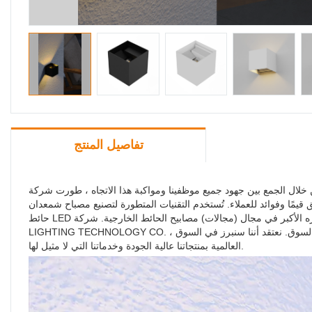
تفاصيل المنتج
ل الجمع بين جهود جميع موظفينا ومواكبة هذا الاتجاه ، طورت شركة EION LIGHTING TECHNOLOGY CO.، LIMITED نسخة من مصباح شمعدان LED مربع
قيمًا وفوائد للعملاء. تُستخدم التقنيات المتطورة لتصنيع مصباح شمعدان
حائط LED مكعب مربع الشكل ومقاوم للماء قابل للتعديل لأعلى ولأسفل. يمكن للمنتج أن يلعب تأثيره الأكبر في مجال (مجالات) مصابيح الحائط الخارجية. شركة EION
LIGHTING TECHNOLOGY CO. ، نأمل أن نتمكن من الاستجابة بسرعة أكبر للتغيرات في الصناعة من خلال فهم أعمق لاحتياجات السوق. نعتقد أننا سنبرز في السوق
العالمية بمنتجاتنا عالية الجودة وخدماتنا التي لا مثيل لها.