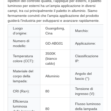
ispettori del controllo qualità, l'applique per esterni, il paletto
luminoso per esterni ha un'ampia applicazione in diversi
campi, tra cui principalmente il paletto in alluminio. Siamo
fermamente convinti che l'ampia applicazione del prodotto
guiderà l'industria per svilupparsi e avanzare rapidamente.
Luogo
Guangdong,
Marchio:
d'origine:
Cina
Numero di
GD-ABG01
Applicazione:
modello:
3500K
Temperatura
Classificazione
(bianco
colore (CCT):
IP:
caldo)
Materiale del
Angolo del
corpo della
Alluminio
fascio (°):
lampada:
Tensione di
CRI (Ra>):
80
ingresso (V):
Efficienza
Flusso luminoso
luminosa
80
della lampada