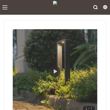
1
/
7