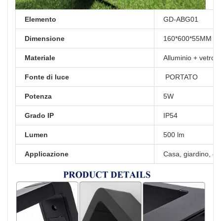
Elemento
GD-ABG01
Dimensione
160*600*55MM
Materiale
Alluminio + vetro 
Fonte di luce
PORTATO
Potenza
5W
Grado IP
IP54
Lumen
500 lm
Applicazione
Casa, giardino, cor