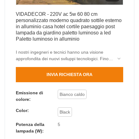
VIDADECOR - 220V ac 5w 60 80 cm
personalizzato moderno quadrato sottile esterno
in alluminio casa hotel cortile paesaggio post
lampada da giardino paletto luminoso a led
Paletto luminoso in alluminio
I nostri ingegneri e tecnici hanno una visione
approfondita dei nuovi sviluppi tecnologici. Finora,
abbiamo adottato le tecnologie aggiornate
maturel È popolare nei campi di applicazione
INVIA RICHIESTA ORA
delle luci da giardino.
Emissione di
Bianco caldo
colore:
Color:
Black
Potenza della
5
lampada (W):