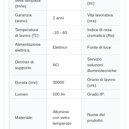
della lampada
(lm):
(lm/w):
Garanzia
Vita lavorativa
2 anni
(anno):
(ora):
Temperatura
Indice di resa
-10 - 60
di lavoro (℃):
cromatica (Ra):
Alimentazione
Elettrico
Fonte di luce:
elettrica:
Servizio
Dimmer di
NO
soluzioni
supporto:
illuminotecniche:
Orario di lavoro
Durata (ore):
30000
(ore):
Lumen:
500 lm
Grado IP:
Alluminio
Nome del
Materiale:
con vetro
prodotto:
temperato