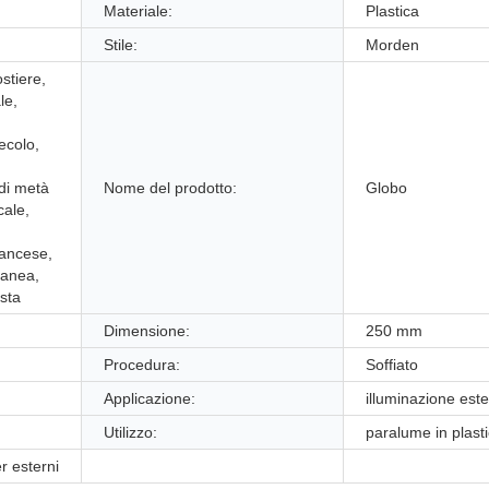
Materiale:
Plastica
Stile:
Morden
stiere,
le,
ecolo,
di metà
Nome del prodotto:
Globo
cale,
ancese,
ranea,
sta
Dimensione:
250 mm
Procedura:
Soffiato
Applicazione:
illuminazione est
Utilizzo:
paralume in plast
r esterni