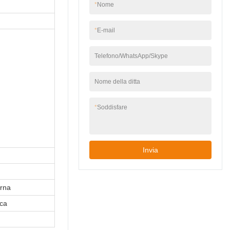
*
Nome
*
E-mail
Telefono/WhatsApp/Skype
Nome della ditta
*
Soddisfare
Invia
erna
ica