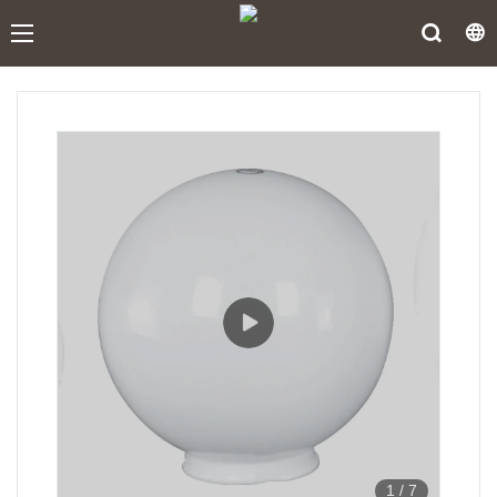
1
/
7