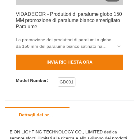
VIDADECOR - Produttori di paralume globo 150
MM promozione di paralume bianco smerigliato
Paralume
La promozione dei produttori di paralumi a globo
da 150 mm del paralume bianco satinato ha
superato i test condotti dai nostri ispettori QC
professionisti. Utilizzando materiali offerti da
INVIA RICHIESTA ORA
fornitori di materie prime affidabili, applique da
parete per esterni, paletto luminoso per esterni
ha prestazioni stabili ma potenti. Ha così tanti
Model Number:
GD001
vantaggi che sono stati sviluppati di recente e in
modo indipendente, creando molti vantaggi.
Dettagli dei prodotti
EION LIGHTING TECHNOLOGY CO., LIMITED dedica
sempre sforzi illimitati alla ricerca e allo sviluppo dei prodotti.