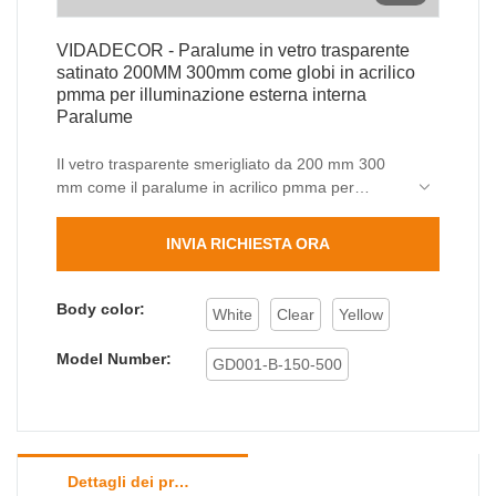
VIDADECOR - Paralume in vetro trasparente
satinato 200MM 300mm come globi in acrilico
pmma per illuminazione esterna interna
Paralume
Il vetro trasparente smerigliato da 200 mm 300
mm come il paralume in acrilico pmma per
l'illuminazione di interni esterni richiedono una
nuova tecnologia di fantasia. I nostri tecnici hanno
INVIA RICHIESTA ORA
ottimizzato con successo le tecnologie e le hanno
applicate al processo di produzione, risparmiando
anche sui costi e sui tempi. Ha dimostrato il suo
Body color:
White
Clear
Yellow
valore nel campo(i) delle coperture e dei paralumi
per lampade.
Model Number:
GD001-B-150-500
Dettagli dei prodotti