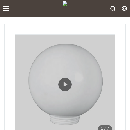
1
/
7