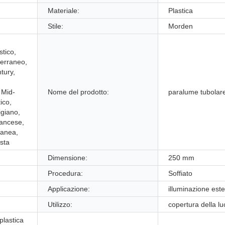
Materiale:
Plastica
Stile:
Morden
tico,
terraneo,
tury,
 Mid-
Nome del prodotto:
paralume tubolar
ico,
igiano,
ancese,
ranea,
sta
Dimensione:
250 mm
Procedura:
Soffiato
Applicazione:
illuminazione est
Utilizzo:
copertura della lu
plastica