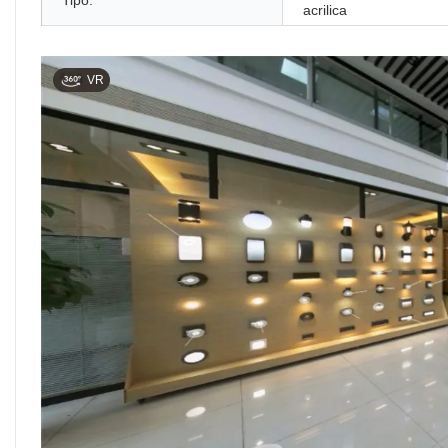
Tipo:
acrilica
VR