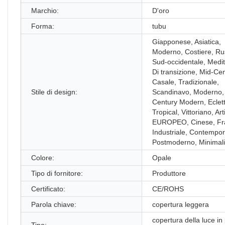
Marchio:
D'oro
Forma:
tubu
Giapponese, Asiatica,
Moderno, Costiere, Rus
Sud-occidentale, Medi
Di transizione, Mid-Cen
Casale, Tradizionale,
Stile di design:
Scandinavo, Moderno,
Century Modern, Eclett
Tropical, Vittoriano, Art
EUROPEO, Cinese, Fr
Industriale, Contempo
Postmoderno, Minimali
Colore:
Opale
Tipo di fornitore:
Produttore
Certificato:
CE/ROHS
Parola chiave:
copertura leggera
copertura della luce in 