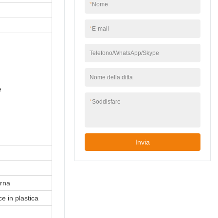
*
Nome
*
E-mail
Telefono/WhatsApp/Skype
Nome della ditta
e
*
Soddisfare
Invia
erna
ce in plastica