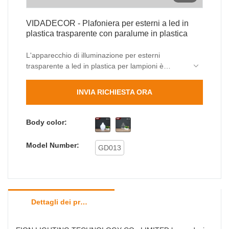
VIDADECOR - Plafoniera per esterni a led in
plastica trasparente con paralume in plastica
L'apparecchio di illuminazione per esterni
trasparente a led in plastica per lampioni è
realizzato adottando materie prime
standardizzate e lavorate con tecnologia
INVIA RICHIESTA ORA
avanzata. Questo prodotto è il risultato perfetto
dell'unione di tutte le grandi prestazioni di quelle
materie prime qualificate. Ci sono molti vantaggi
Body color:
della nostra lampada da parete per esterni,
paletto luminoso per esterni. Inoltre, il suo aspetto
Model Number:
GD013
unico lo rende molto accattivante tra i simili.
Dettagli dei prodotti