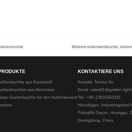
nsäulenleuchte
PRODUKTE
KONTAKTIERE UNS
Außenleuchte aus Kunststoff
Kontakt: Teresa Ho
Außenleuchten aus Aluminium
Email:
sales01@golden-light
Solar-Gartenleuchte für den Außenbereich
Tel.: +86-13825562311
Andere
Hinzufügen: Industriegebiet 
PulingRd Dayan, Huangpu, 
Guangdong, China.