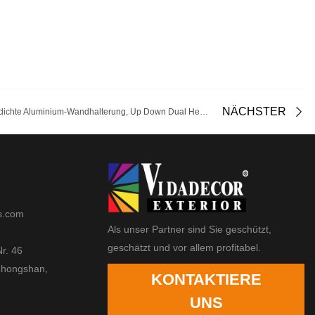
NÄCHSTER
Moderne Außenwandleuchte, wasserdichte Aluminium-Wandhalterung, Up Down Dual Head E27 Lichtquelle, AC 85-2
s.com
Als unser Partner sind Sie geschützt,
geschätzt und vor allem profitabel.
Nr. 46
Zhongshan,
KONTAKTIERE
UNS