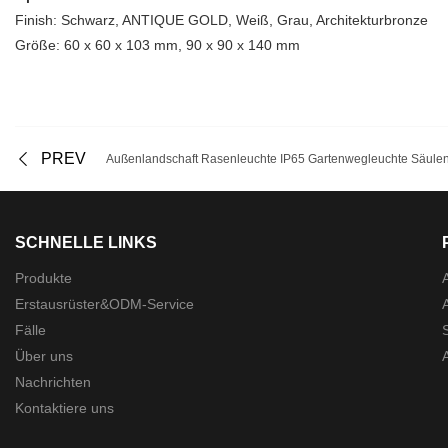
Finish: Schwarz, ANTIQUE GOLD, Weiß, Grau, Architekturbronze
Größe: 60 x 60 x 103 mm, 90 x 90 x 140 mm
PREV
Außenlandschaft Rasenleuchte IP65 Gartenwegleuchte Säule
SCHNELLE LINKS
Produkte
Erstausrüster&ODM-Service
Fälle
Über uns
Nachrichten
Kontaktiere uns