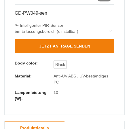
GD-PW049-sen
🔦 Intelligenter PIR-Sensor
5m Erfassungsbereich (einstellbar)
15 s/30 s/1 min automatische Abschaltung
🌧️ Militärqualität
JETZT ANFRAGE SENDEN
IP65 vollständig abgedichtet
Stoßfestigkeit IK06
💡 Energieeffizient
Body color:
Black
10 W SMD2835 (entspricht 80 W)
Material:
Anti-UV ABS , UV-beständiges
PC
Lampenleistung
10
(W):
Produktdetails