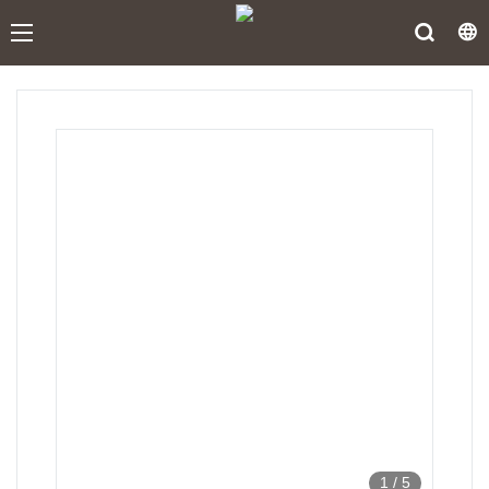
1
/
5