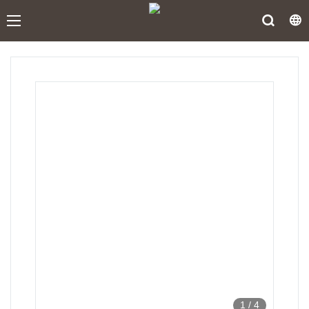
1
/
4