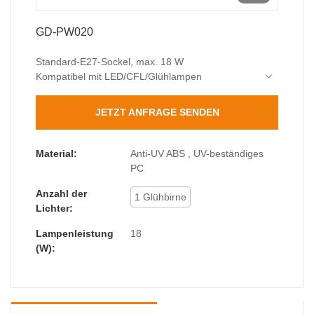
GD-PW020
Standard-E27-Sockel, max. 18 W
Kompatibel mit LED/CFL/Glühlampen
12-15W LED empfohlen (entspricht 100W)
🌧️ Überlegener Schutz
JETZT ANFRAGE SENDEN
IP65 vollständig abgedichtet (sturmsicher)
72-Stunden-Salzsprühtest bestanden
Hochdruckreinigerbeständig
Material:
Anti-UV ABS , UV-beständiges
🔧 Industrielle Langlebigkeit
PC
3,0 mm verdicktes ABS-Gehäuse
Anzahl der
Patentierte Wabenkühlung
1 Glühbirne
Lichter:
320 mm große Größe, deckt 15-20 m² ab
Lampenleistung
18
(W):