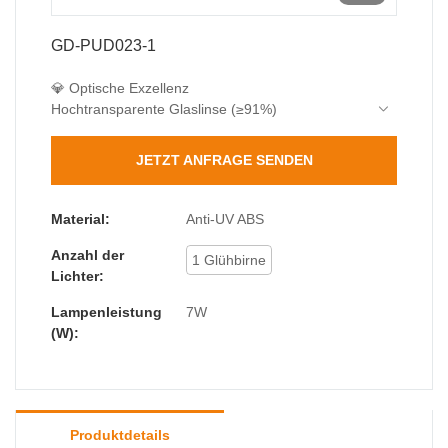
GD-PUD023-1
💎 Optische Exzellenz
Hochtransparente Glaslinse (≥91%)
Präzisionsoptik, blendfrei
25°±3° Strahlwinkel
JETZT ANFRAGE SENDEN
📐 Kompaktes Design
Kompakte Basis 135 × 103 mm
76 mm schlankes Profil
Material:
Anti-UV ABS
🌧️ Grundlegender Schutz
Anzahl der
IP44 wasserdicht
1 Glühbirne
Lichter:
IK04 Schlagfestigkeit
Lampenleistung
7W
(W):
Produktdetails