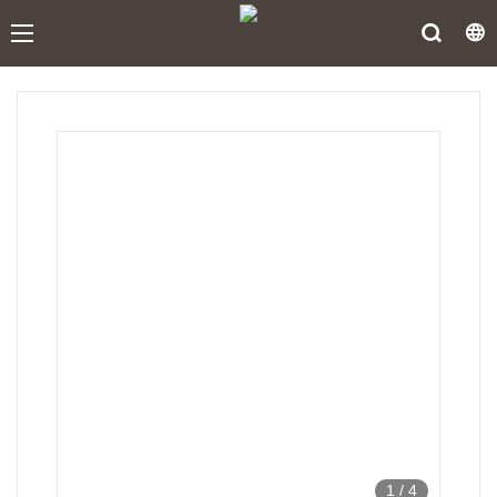
1
/
4